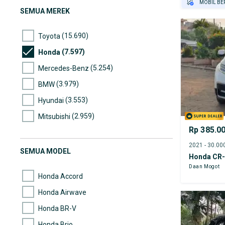
MOBIL BE
SEMUA MEREK
GRATIS AS
TEST DRIV
(15.690)
Toyota
GRATIS BI
(7.597)
Honda
(5.254)
Mercedes-Benz
(3.979)
BMW
(3.553)
Hyundai
(2.959)
Mitsubishi
Rp 385.0
(2.512)
Nissan
(2.295)
Suzuki
SEMUA MODEL
Honda CR
(2.283)
Mazda
Daan Mogot
Honda Accord
Honda Airwave
Honda BR-V
Honda Brio