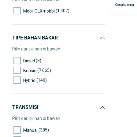
Cengkareng
(445)
45.000-50.000
(1.407)
Mobil OLXmobbi
(313)
50.000-55.000
(311)
55.000-60.000
(296)
60.000-65.000
TIPE BAHAN BAKAR
(393)
65.000-70.000
Pilih dari pilihan di bawah
(269)
70.000-75.000
(8)
Diesel
(312)
75.000-80.000
(7.665)
Bensin
(276)
80.000-85.000
(146)
Hybrid
(343)
85.000-90.000
(251)
90.000-95.000
(254)
95.000-100.000
TRANSMISI
(216)
100.000-105.000
Pilih dari pilihan di bawah
(224)
105.000-110.000
(385)
Manual
(161)
110.000-115.000