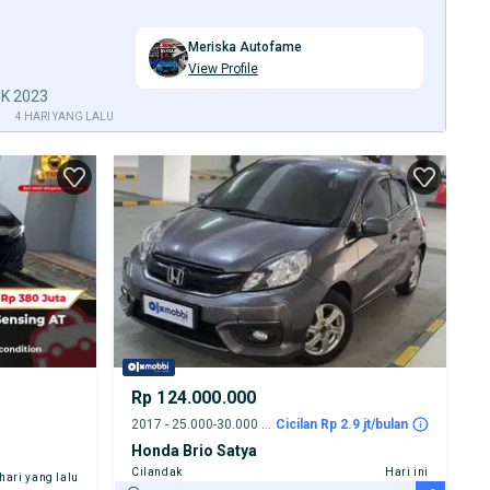
Meriska Autofame
View Profile
IK 2023
4 HARI YANG LALU
Rp 124.000.000
2017 - 25.000-30.000 km
Cicilan Rp 2.9 jt/bulan
Honda Brio Satya
Cilandak
Hari ini
 hari yang lalu