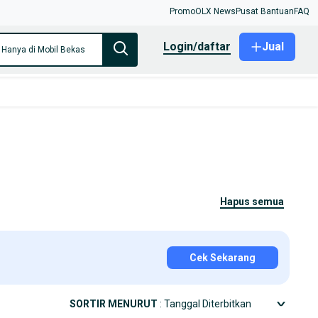
Promo
OLX News
Pusat Bantuan
FAQ
login/daftar
Jual
Hanya di Mobil Bekas
hapus semua
Cek Sekarang
SORTIR MENURUT
: Tanggal Diterbitkan