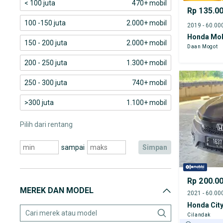
< 100 juta
470+ mobil
Rp 135.0
100 -150 juta
2.000+ mobil
Honda Mob
150 - 200 juta
2.000+ mobil
Daan Mogot
200 - 250 juta
1.300+ mobil
250 - 300 juta
740+ mobil
>300 juta
1.100+ mobil
Pilih dari rentang
sampai
simpan
Rp 200.0
MEREK DAN MODEL
Honda Cit
Cilandak