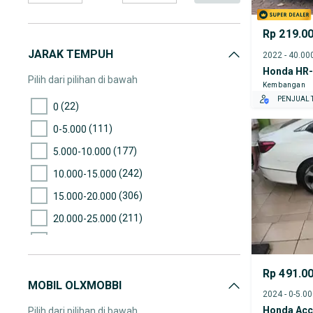
Rp 219.0
JARAK TEMPUH
Honda HR
Pilih dari pilihan di bawah
Kembangan
PENJUAL T
(22)
0
(111)
0-5.000
(177)
5.000-10.000
(242)
10.000-15.000
(306)
15.000-20.000
(211)
20.000-25.000
(316)
25.000-30.000
(286)
30.000-35.000
Rp 491.0
MOBIL OLXMOBBI
(364)
35.000-40.000
2024 - 0-5.0
(362)
40.000-45.000
Honda Acc
Pilih dari pilihan di bawah