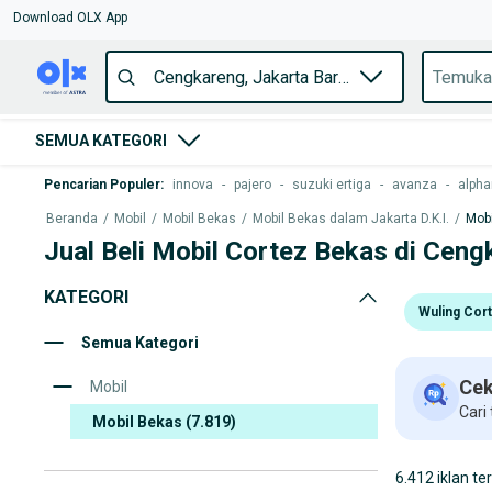
Download OLX App
SEMUA KATEGORI
Pencarian Populer
:
innova
-
pajero
-
suzuki ertiga
-
avanza
-
alpha
Beranda
/
Mobil
/
Mobil Bekas
/
Mobil Bekas dalam Jakarta D.K.I.
/
Mobi
Jual Beli Mobil Cortez Bekas di Ceng
KATEGORI
Wuling Cor
Semua Kategori
Cek
Mobil
Cari
Mobil Bekas
(7.819)
6.412 iklan te