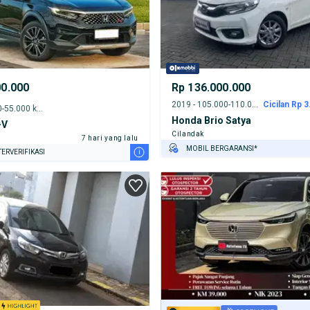
00.000
Rp 136.000.000
2019 - 105.000-110.000 km
Cicilan Rp 3
2023 - 50.000-55.000 km
Honda Brio Satya
-V
Cilandak
7 hari yang lalu
MOBIL BERGARANSI*
i
ERVERIFIKASI
GRATIS ASURANSI 1 TAHUN*
TEST DRIVE DARI RUMAH
GRATIS BIAYA JASA PERAWATAN*