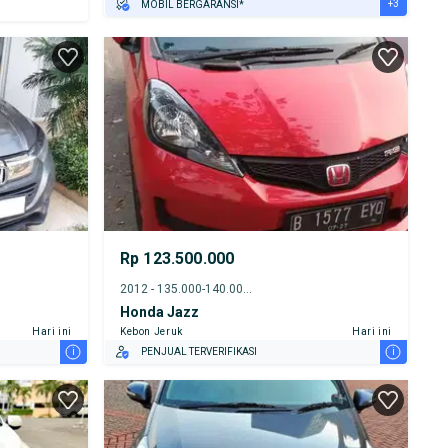
+3
MOBIL BERGARANSI*
GRATIS ASURANSI 1 TAHUN*
TEST DRIVE DARI RUMAH
GRATIS BIAYA JASA PERAWATAN*
Rp 123.500.000
2012 - 135.000-140.000 km
Honda Jazz
Hari ini
Kebon Jeruk
Hari ini
i
i
PENJUAL TERVERIFIKASI