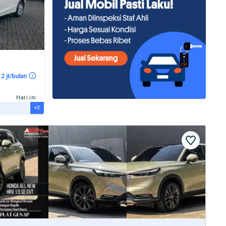
.2 jt/bulan
Hari ini
+3