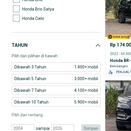
Honda Brio Satya
Honda Cielo
Honda City
Honda City Type-Z
Rp 174.0
TAHUN
Honda Civic
Pilih dari pilihan di bawah
Honda BR-
Kembangan
Dibawah 3 Tahun
1.400+ mobil
PENJUAL T
Dibawah 5 Tahun
3.000+ mobil
Dibawah 7 Tahun
4.100+ mobil
Dibawah 10 Tahun
5.900+ mobil
Pilih dari rentang
sampai
simpan