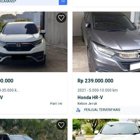
+3
RGARANSI*
URANSI 1 TAHUN*
E DARI RUMAH
AYA JASA PERAWATAN*
00.000
Rp 239.000.000
2021 - 30.000-35.000 km
2021 - 5.000-10.000 km
-V
Honda HR-V
Hari ini
Kebon Jeruk
PENJUAL TERVERIFIKASI