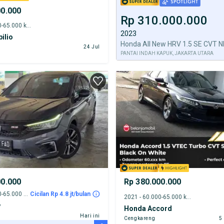
00.000
Rp 310.000.000
2019 - 60.000-65.000 km
2023
ilio
Honda All New HRV 1.5 SE CVT N
24 Jul
PANTAI INDAH KAPUK, JAKARTA UTARA
00.000
Rp 380.000.000
2021 - 60.000-65.000 km
Cicilan Rp 4.8 jt/bulan
2021 - 60.000-65.000 km
y
Honda Accord
Hari ini
Cengkareng
5