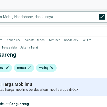
rd
-
honda crv
-
daihatsu terios
-
fortuner
-
honda city
-
vellfire
l Bekas dalam Jakarta Barat
kareng
tez
Honda
Wuling
 Harga Mobilmu
 tau harga mobilmu berdasarkan mobil serupa di OLX.
rdekat
Cengkareng