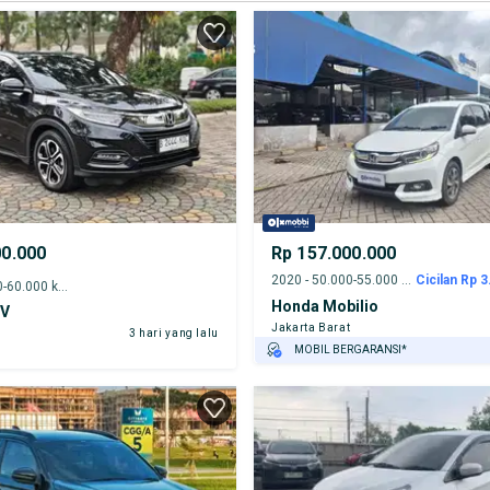
00.000
Rp 157.000.000
2020 - 50.000-55.000 km
Cicilan Rp 3
2018 - 55.000-60.000 km
Honda Mobilio
-V
Jakarta Barat
3 hari yang lalu
MOBIL BERGARANSI*
GRATIS ASURANSI 1 TAHUN*
TEST DRIVE DARI RUMAH
GRATIS BIAYA JASA PERAWATAN*