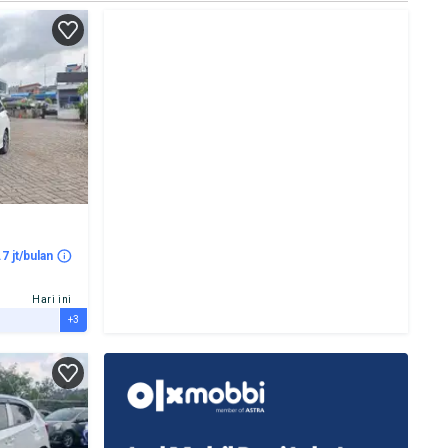
.7 jt/bulan
Hari ini
+3