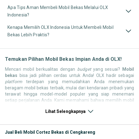
Apa Tips Aman Membeli Mobil Bekas Melalui OLX
Indonesia?
Kenapa Memilih OLX Indonesia Untuk Membeli Mobil
Bekas Lebih Praktis?
Temukan Pilihan Mobil Bekas Impian Anda di OLX!
Mencari mobil berkualitas dengan
budget
yang sesuai?
Mobil
bekas
bisa jadi pilihan cerdas untuk Anda! OLX hadir sebagai
platform
terdepan yang memudahkan Anda menemukan
beragam mobil bekas terbaik, mulai dari kendaraan pribadi yang
terawat hingga model-model populer yang siap menemani
setiap perjalanan Anda. Kami memahami bahwa memilih mobil
bekas butuh kepercayaan, oleh karena itu OLX menyediakan
Lihat Selengkapnya
ribuan daftar dari penjual terpercaya di seluruh Indonesia.
Jelajahi sekarang dan temukan mobil bekas yang paling sesuai
dengan gaya hidup, kebutuhan, dan
budget
Anda!
Jual Beli Mobil Cortez Bekas di Cengkareng
Memilih
mobil bekas
yang tepat tentu bukan perkara mudah.