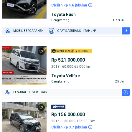
Cicilan Rp 4.6 jt/bulan
Toyota Rush
Cengkareng
Hari ini
+3
MOBIL BERGARANSI*
GRATIS ASURANSI 1 TAHUN*
TEST DRIVE DARI RUMAH
GRATIS BIAYA JASA PERAWATAN*
PENJUAL TERVERIFIKASI
Rp 521.000.000
2018 - 60.000-65.000 km
Toyota Vellfire
Cengkareng
25 Jul
i
PENJUAL TERVERIFIKASI
Rp 156.000.000
2016 - 130.000-135.000 km
Cicilan Rp 3.7 jt/bulan