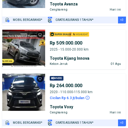
Toyota Avanza
Cengkareng
Hari ini
+3
MOBIL BERGARANSI*
GRATIS ASURANSI 1 TAHUN*
TEST DRIVE DARI RUMAH
GRATIS BIAYA JASA PERAWATAN*
PENJUAL TERVERIFIKASI
Rp 509.000.000
2025 - 15.000-20.000 km
Toyota Kijang Innova
Kebon Jeruk
01 Agu
Rp 264.000.000
2020 - 110.000-115.000 km
Cicilan Rp 6.3 jt/bulan
Toyota Voxy
Cengkareng
Hari ini
+3
MOBIL BERGARANSI*
GRATIS ASURANSI 1 TAHUN*