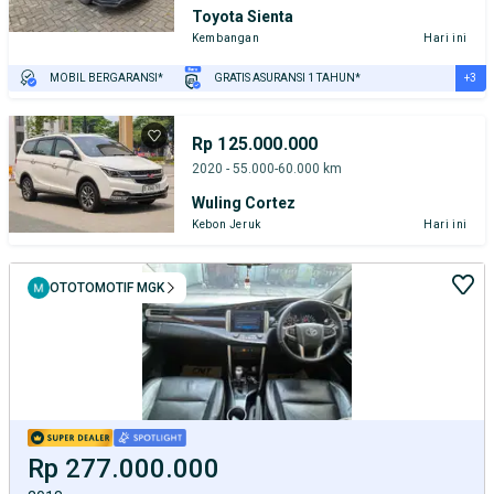
Toyota Sienta
Kembangan
Hari ini
+3
MOBIL BERGARANSI*
GRATIS ASURANSI 1 TAHUN*
TEST DRIVE DARI RUMAH
GRATIS BIAYA JASA PERAWATAN*
PENJUAL TERVERIFIKASI
Rp 125.000.000
2020 - 55.000-60.000 km
Wuling Cortez
Kebon Jeruk
Hari ini
OTOTOMOTIF MGK
Rp 277.000.000