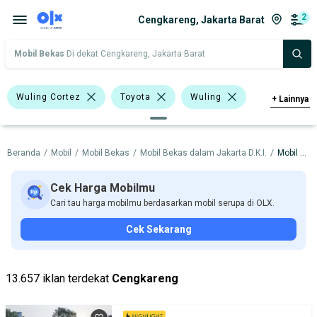
2
Cengkareng, Jakarta Barat
Mobil Bekas
Di dekat Cengkareng, Jakarta Barat
Wuling Cortez
Toyota
Wuling
+
Lainnya
Harga
Merek Dan Model
Tahun
Beranda
/
Mobil
/
Mobil Bekas
/
Mobil Bekas dalam Jakarta D.K.I.
/
Mobil Bekas dalam Jakarta Barat
Tipe Bodi
Tipe Membership
Cek Harga Mobilmu
Cari tau harga mobilmu berdasarkan mobil serupa di OLX.
Cek Sekarang
13.657 iklan terdekat
Cengkareng