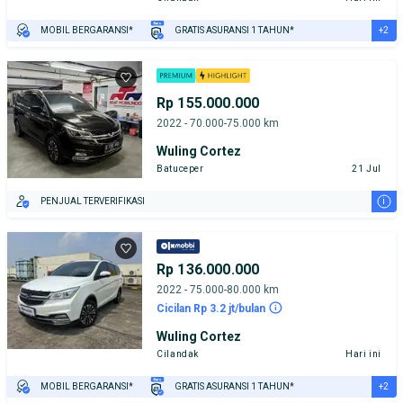
+2
MOBIL BERGARANSI*
GRATIS ASURANSI 1 TAHUN*
TEST DRIVE DARI RUMAH
GRATIS BIAYA JASA PERAWATAN*
Rp 155.000.000
2022 - 70.000-75.000 km
Wuling Cortez
Batuceper
21 Jul
i
PENJUAL TERVERIFIKASI
Rp 136.000.000
2022 - 75.000-80.000 km
Cicilan Rp 3.2 jt/bulan
Wuling Cortez
Cilandak
Hari ini
+2
MOBIL BERGARANSI*
GRATIS ASURANSI 1 TAHUN*