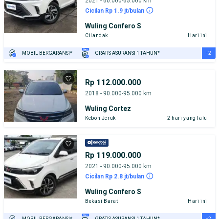
2021 - 60.000-65.000 km
Cicilan Rp 1.9 jt/bulan
Wuling Confero S
Cilandak
Hari ini
+2
MOBIL BERGARANSI*
GRATIS ASURANSI 1 TAHUN*
TEST DRIVE DARI RUMAH
GRATIS BIAYA JASA PERAWATAN*
Rp 112.000.000
2018 - 90.000-95.000 km
Wuling Cortez
Kebon Jeruk
2 hari yang lalu
Rp 119.000.000
2021 - 90.000-95.000 km
Cicilan Rp 2.8 jt/bulan
Wuling Confero S
Bekasi Barat
Hari ini
+2
MOBIL BERGARANSI*
GRATIS ASURANSI 1 TAHUN*