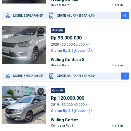
Bekasi Barat
Hari ini
+2
MOBIL BERGARANSI*
GRATIS ASURANSI 1 TAHUN*
TEST DRIVE DARI RUMAH
GRATIS BIAYA JASA PERAWATAN*
Rp 93.000.000
2020 - 60.000-65.000 km
Cicilan Rp 2.2 jt/bulan
Wuling Confero S
Bekasi Barat
Hari ini
+2
MOBIL BERGARANSI*
GRATIS ASURANSI 1 TAHUN*
TEST DRIVE DARI RUMAH
GRATIS BIAYA JASA PERAWATAN*
Rp 120.000.000
2019 - 35.000-40.000 km
Cicilan Rp 2.8 jt/bulan
Wuling Cortez
Cempaka Putih
Hari ini