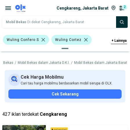
2
Cengkareng, Jakarta Barat
Mobil Bekas
Di dekat Cengkareng, Jakarta Barat
Wuling Confero S
Wuling Cortez
+
Lainnya
Wuling
il Bekas
/
Mobil Bekas dalam Jakarta D.K.I.
/
Mobil Bekas dalam Jakarta Barat
/
Harga
Merek Dan Model
Tahun
Tipe Bodi
Tipe Membership
Cek Harga Mobilmu
Cari tau harga mobilmu berdasarkan mobil serupa di OLX.
Cek Sekarang
427 iklan terdekat
Cengkareng