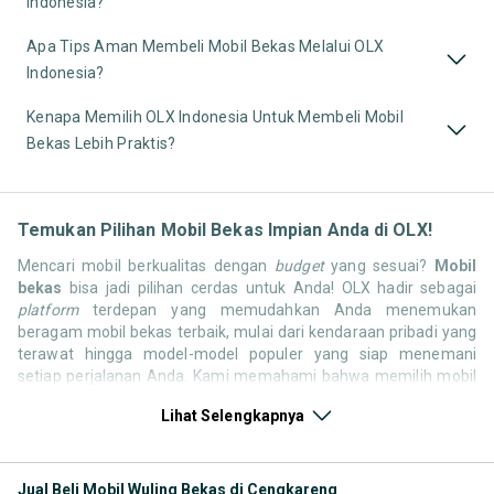
Indonesia?
Apa Tips Aman Membeli Mobil Bekas Melalui OLX
Indonesia?
Kenapa Memilih OLX Indonesia Untuk Membeli Mobil
Bekas Lebih Praktis?
Temukan Pilihan Mobil Bekas Impian Anda di OLX!
Mencari mobil berkualitas dengan
budget
yang sesuai?
Mobil
bekas
bisa jadi pilihan cerdas untuk Anda! OLX hadir sebagai
platform
terdepan yang memudahkan Anda menemukan
beragam mobil bekas terbaik, mulai dari kendaraan pribadi yang
terawat hingga model-model populer yang siap menemani
setiap perjalanan Anda. Kami memahami bahwa memilih mobil
bekas butuh kepercayaan, oleh karena itu OLX menyediakan
Lihat Selengkapnya
ribuan daftar dari penjual terpercaya di seluruh Indonesia.
Jelajahi sekarang dan temukan mobil bekas yang paling sesuai
dengan gaya hidup, kebutuhan, dan
budget
Anda!
Jual Beli Mobil Wuling Bekas di Cengkareng