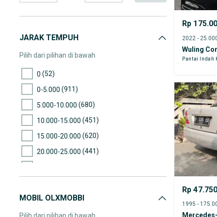
Rp 175.0
JARAK TEMPUH
Wuling Co
Pilih dari pilihan di bawah
Pantai Indah
(52)
0
(911)
0-5.000
(680)
5.000-10.000
(451)
10.000-15.000
(620)
15.000-20.000
(441)
20.000-25.000
(431)
25.000-30.000
(352)
30.000-35.000
Rp 47.75
MOBIL OLXMOBBI
(329)
35.000-40.000
(213)
40.000-45.000
Mercedes-
Pilih dari pilihan di bawah