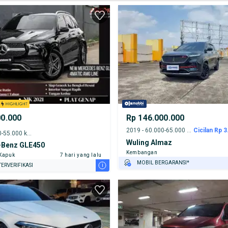
00.000
Rp 146.000.000
2019 - 60.000-65.000 km
Cicilan Rp 3
2021 - 50.000-55.000 km
Wuling Almaz
Benz GLE450
Kembangan
 Kapuk
7 hari yang lalu
MOBIL BERGARANSI*
i
ERVERIFIKASI
GRATIS ASURANSI 1 TAHUN*
TEST DRIVE DARI RUMAH
GRATIS BIAYA JASA PERAWATAN*
PENJUAL TERVERIFIKASI