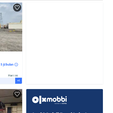
.5 jt/bulan
Hari ini
+4