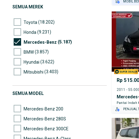
MOBIL BE
SEMUA MEREK
GRATIS AS
TEST DRIV
(18.202)
Toyota
GRATIS BI
PENJUAL T
(9.231)
Honda
(5.187)
Mercedes-Benz
(3.857)
BMW
(3.622)
Hyundai
(3.403)
Mitsubishi
Rp 515.0
(2.948)
Nissan
(2.676)
Suzuki
SEMUA MODEL
Mercedes-
(2.554)
Daihatsu
Pantai Indah
Mercedes-Benz 200
PENJUAL T
Mercedes-Benz 280S
Mercedes-Benz 300CE
Mercedes-Benz A-Class