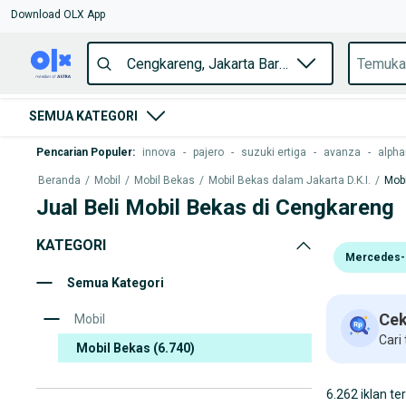
Download OLX App
SEMUA KATEGORI
Pencarian Populer
:
innova
-
pajero
-
suzuki ertiga
-
avanza
-
alpha
Beranda
/
Mobil
/
Mobil Bekas
/
Mobil Bekas dalam Jakarta D.K.I.
/
Mobi
Jual Beli Mobil Bekas di Cengkareng
KATEGORI
Mercedes-
Semua Kategori
Cek
Mobil
Cari
Mobil Bekas
(6.740)
6.262 iklan te