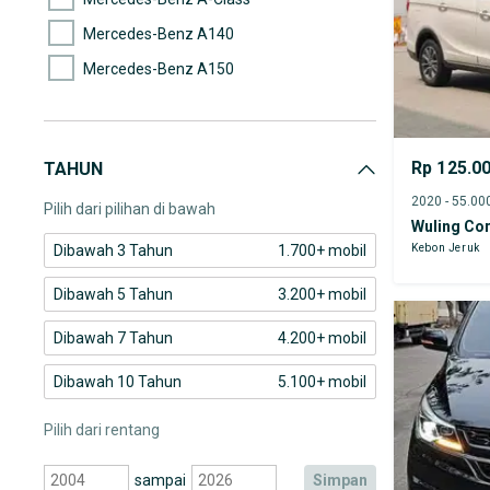
Mercedes-Benz A140
Mercedes-Benz A150
Mercedes-Benz A200
Mercedes-Benz AMG E43
Rp 125.0
TAHUN
Mercedes-Benz AMG GT
Pilih dari pilihan di bawah
Wuling Co
Kebon Jeruk
Dibawah 3 Tahun
1.700+ mobil
Dibawah 5 Tahun
3.200+ mobil
Dibawah 7 Tahun
4.200+ mobil
Dibawah 10 Tahun
5.100+ mobil
Pilih dari rentang
sampai
simpan