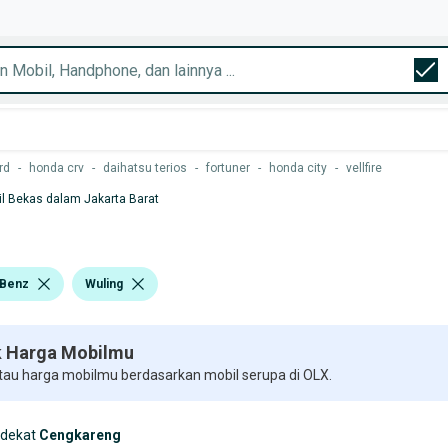
rd
-
honda crv
-
daihatsu terios
-
fortuner
-
honda city
-
vellfire
l Bekas dalam Jakarta Barat
Benz
Wuling
 Harga Mobilmu
 tau harga mobilmu berdasarkan mobil serupa di OLX.
rdekat
Cengkareng