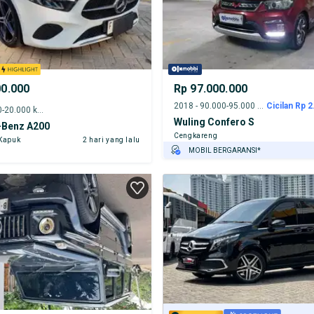
00.000
Rp 97.000.000
2018 - 90.000-95.000 km
Cicilan Rp 2
2024 - 15.000-20.000 km
Wuling Confero S
Benz A200
Cengkareng
 Kapuk
2 hari yang lalu
MOBIL BERGARANSI*
GRATIS ASURANSI 1 TAHUN*
TEST DRIVE DARI RUMAH
GRATIS BIAYA JASA PERAWATAN*
PENJUAL TERVERIFIKASI