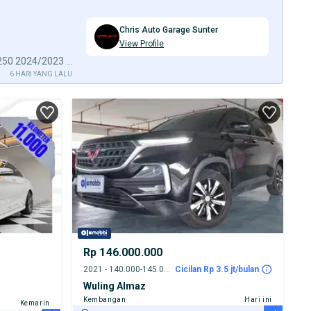
Chris Auto Garage Sunter
View Profile
Tdp 25jt Odo 10rb Avantgarde V250 2024/2023 V 250 W447
6 HARI YANG LALU
Rp 146.000.000
2021 - 140.000-145.000 km
Cicilan Rp 3.5 jt/bulan
Wuling Almaz
Kembangan
Hari ini
Kemarin