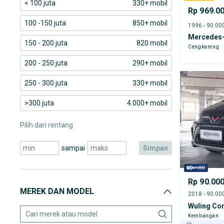
< 100 juta
330+ mobil
Rp 969.0
100 -150 juta
850+ mobil
Mercedes-
150 - 200 juta
820 mobil
Cengkareng
200 - 250 juta
290+ mobil
250 - 300 juta
330+ mobil
>300 juta
4.000+ mobil
Pilih dari rentang
sampai
simpan
Rp 90.00
MEREK DAN MODEL
Wuling Con
Kembangan