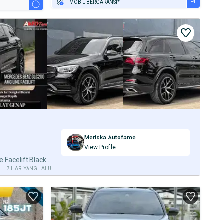
+4
MOBIL BERGARANSI*
i
GRATIS ASURANSI 1 TAHUN*
TEST DRIVE DARI RUMAH
GRATIS BIAYA JASA PERAWATAN*
PENJUAL TERVERIFIKASI
Meriska Autofame
View Profile
Mercedes Benz GLC200 AMG Line Facelift Black On Black NIK 2022
7 HARI YANG LALU