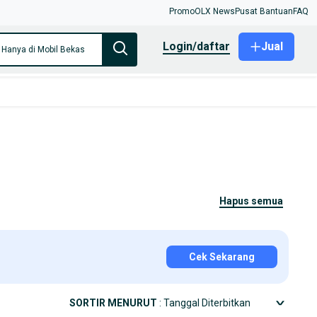
Promo
OLX News
Pusat Bantuan
FAQ
login/daftar
Jual
Hanya di Mobil Bekas
hapus semua
Cek Sekarang
SORTIR MENURUT
: Tanggal Diterbitkan