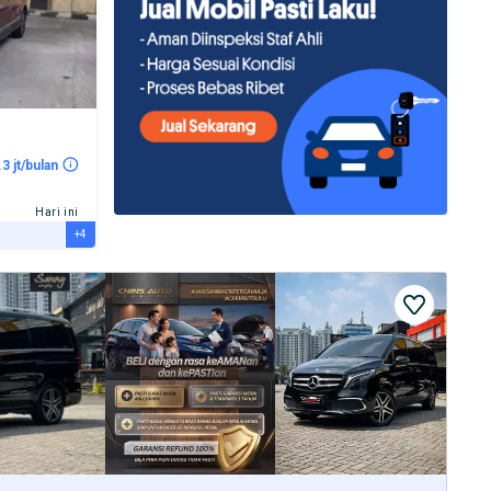
.3 jt/bulan
Hari ini
+4