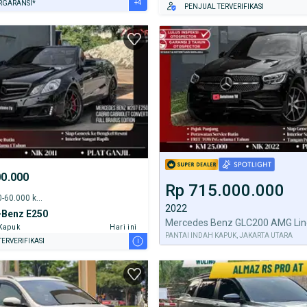
+4
RGARANSI*
PENJUAL TERVERIFIKASI
URANSI 1 TAHUN*
E DARI RUMAH
AYA JASA PERAWATAN*
ERVERIFIKASI
00.000
Rp 715.000.000
2011 - 55.000-60.000 km
2022
Benz E250
 Kapuk
Hari ini
PANTAI INDAH KAPUK, JAKARTA UTARA
i
ERVERIFIKASI