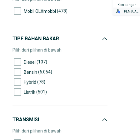
Kembangan
(292)
45.000-50.000
(478)
Mobil OLXmobbi
PENJUAL T
(272)
50.000-55.000
(223)
55.000-60.000
(151)
60.000-65.000
TIPE BAHAN BAKAR
(193)
65.000-70.000
Pilih dari pilihan di bawah
(109)
70.000-75.000
(107)
Diesel
(125)
75.000-80.000
(6.054)
Bensin
(74)
80.000-85.000
(78)
Hybrid
(108)
85.000-90.000
(501)
Listrik
(105)
90.000-95.000
(71)
95.000-100.000
(57)
100.000-105.000
TRANSMISI
(62)
105.000-110.000
Pilih dari pilihan di bawah
(44)
110.000-115.000