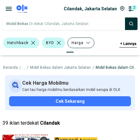
2
Cilandak, Jakarta Selatan
Mobil Bekas
Di dekat Cilandak, Jakarta Selatan
Hatchback
BYD
Harga
+
Lainnya
Merek Dan Model
Tahun
Beranda
/
...
/
Mobil Bekas dalam Jakarta Selatan
/
Mobil Bekas dalam Cilandak
Tipe Bodi
Tipe Membership
Cek Harga Mobilmu
Cari tau harga mobilmu berdasarkan mobil serupa di OLX.
Cek Sekarang
39 iklan terdekat
Cilandak