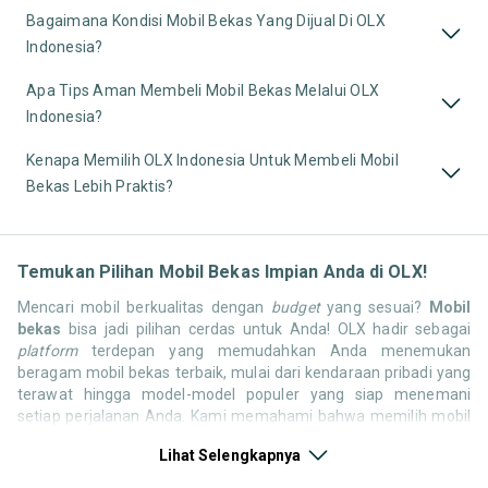
Bagaimana Kondisi Mobil Bekas Yang Dijual Di OLX
Indonesia?
Apa Tips Aman Membeli Mobil Bekas Melalui OLX
Indonesia?
Kenapa Memilih OLX Indonesia Untuk Membeli Mobil
Bekas Lebih Praktis?
Temukan Pilihan Mobil Bekas Impian Anda di OLX!
Mencari mobil berkualitas dengan
budget
yang sesuai?
Mobil
bekas
bisa jadi pilihan cerdas untuk Anda! OLX hadir sebagai
platform
terdepan yang memudahkan Anda menemukan
beragam mobil bekas terbaik, mulai dari kendaraan pribadi yang
terawat hingga model-model populer yang siap menemani
setiap perjalanan Anda. Kami memahami bahwa memilih mobil
bekas butuh kepercayaan, oleh karena itu OLX menyediakan
Lihat Selengkapnya
ribuan daftar dari penjual terpercaya di seluruh Indonesia.
Jelajahi sekarang dan temukan mobil bekas yang paling sesuai