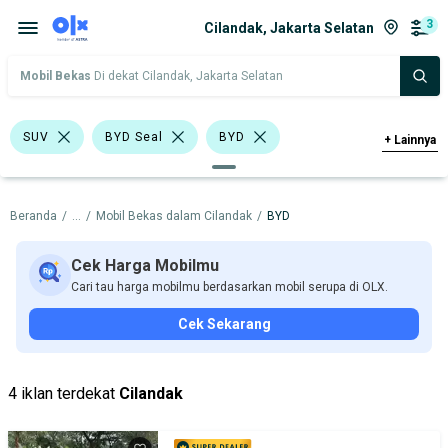
3
Cilandak, Jakarta Selatan
Mobil Bekas
Di dekat Cilandak, Jakarta Selatan
SUV
BYD Seal
BYD
+
Lainnya
Harga
Merek Dan Model
Tahun
Beranda
/
...
/
Mobil Bekas dalam Cilandak
/
BYD
Tipe Bodi
Tipe Membership
Cek Harga Mobilmu
Cari tau harga mobilmu berdasarkan mobil serupa di OLX.
Cek Sekarang
4 iklan terdekat
Cilandak