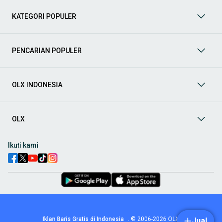
terpercaya di OLX! Dapatkan penawaran terbaik untuk
berbagai jenis mobil baru maupun bekas dengan kondisi
KATEGORI POPULER
prima dan riwayat yang jelas. Mulai dari Honda, Toyota,
Suzuki, hingga Mitsubishi, tersedia berbagai model MPV, SUV,
Sedan, dan lainnya.
PENCARIAN POPULER
Aksesoris Mobil
: Lengkapi tampilan dan fungsionalitas mobil
Anda dengan
aksesoris mobil
terbaik dari OLX! Temukan
beragam pilihan produk berkualitas tinggi, mulai dari
aksesoris interior seperti sarung jok dan karpet, hingga
OLX INDONESIA
aksesoris eksterior seperti
body kit
dan
roof rack
.
Audio Mobil
: Nikmati perjalanan Anda dengan pengalaman
audio terbaik bersama
audio mobil
dari OLX! Tersedia
OLX
berbagai pilihan
head unit
, speaker, amplifier, subwoofer,
hingga instalasi audio profesional. Cocok untuk Anda yang
ingin meningkatkan kualitas suara dalam kabin
mobil
,
Ikuti kami
menjadikan setiap perjalanan lebih menyenangkan.
Spare Part Mobil
: Jaga performa
mobil
Anda dengan
spare
part mobil
original dan berkualitas dari OLX! Temukan
berbagai komponen penting mulai dari filter oli, kampas rem,
busi, hingga komponen mesin lainnya.
Velg dan Ban Mobil
: Tingkatkan keamanan dan penampilan
mobil
Anda dengan pilihan
velg dan ban mobil
terbaik di
Iklan Baris Gratis di Indonesia
.
© 2006-2026
OLX
Jual
OLX! Tersedia berbagai ukuran dan desain velg, serta