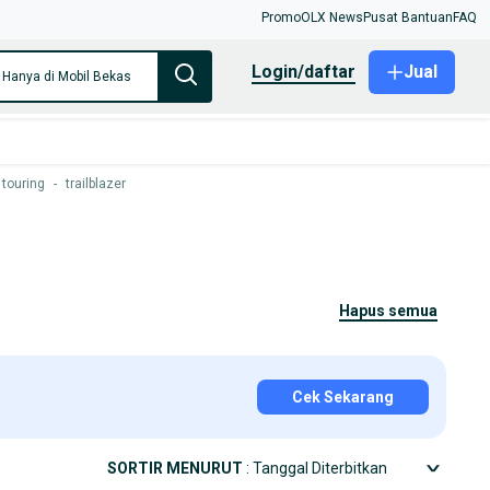
Promo
OLX News
Pusat Bantuan
FAQ
login/daftar
Jual
Hanya di Mobil Bekas
 touring
-
trailblazer
hapus semua
Cek Sekarang
SORTIR MENURUT
: Tanggal Diterbitkan