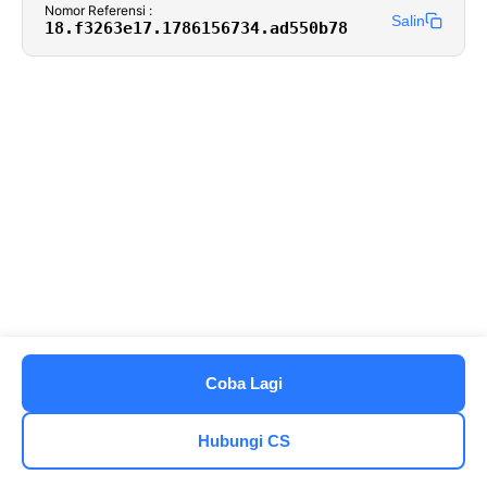
Nomor Referensi :
Salin
18.f3263e17.1786156734.ad550b78
Coba Lagi
Hubungi CS