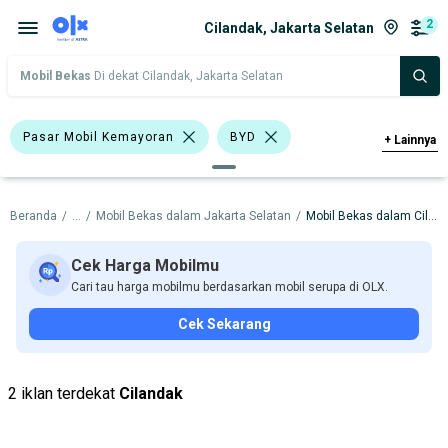
2
Cilandak, Jakarta Selatan
Mobil Bekas
Di dekat Cilandak, Jakarta Selatan
Pasar Mobil Kemayoran
BYD
+
Lainnya
Harga
Merek Dan Model
Tahun
Beranda
/
...
/
Mobil Bekas dalam Jakarta Selatan
/
Mobil Bekas dalam Cilandak
Tipe Bodi
Tipe Membership
Cek Harga Mobilmu
Cari tau harga mobilmu berdasarkan mobil serupa di OLX.
Cek Sekarang
2 iklan terdekat
Cilandak