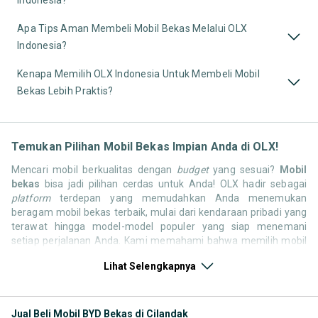
Apa Tips Aman Membeli Mobil Bekas Melalui OLX
Indonesia?
Kenapa Memilih OLX Indonesia Untuk Membeli Mobil
Bekas Lebih Praktis?
Temukan Pilihan Mobil Bekas Impian Anda di OLX!
Mencari mobil berkualitas dengan
budget
yang sesuai?
Mobil
bekas
bisa jadi pilihan cerdas untuk Anda! OLX hadir sebagai
platform
terdepan yang memudahkan Anda menemukan
beragam mobil bekas terbaik, mulai dari kendaraan pribadi yang
terawat hingga model-model populer yang siap menemani
setiap perjalanan Anda. Kami memahami bahwa memilih mobil
bekas butuh kepercayaan, oleh karena itu OLX menyediakan
Lihat Selengkapnya
ribuan daftar dari penjual terpercaya di seluruh Indonesia.
Jelajahi sekarang dan temukan mobil bekas yang paling sesuai
dengan gaya hidup, kebutuhan, dan
budget
Anda!
Jual Beli Mobil BYD Bekas di Cilandak