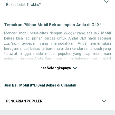
Bekas Lebih Praktis?
Temukan Pilihan Mobil Bekas Impian Anda di OLX!
Mencari mobil berkualitas dengan
budget
yang sesuai?
Mobil
bekas
bisa jadi pilihan cerdas untuk Anda! OLX hadir sebagai
platform
terdepan yang memudahkan Anda menemukan
beragam mobil bekas terbaik, mulai dari kendaraan pribadi yang
terawat hingga model-model populer yang siap menemani
setiap perjalanan Anda. Kami memahami bahwa memilih mobil
bekas butuh kepercayaan, oleh karena itu OLX menyediakan
Lihat Selengkapnya
ribuan daftar dari penjual terpercaya di seluruh Indonesia.
Jelajahi sekarang dan temukan mobil bekas yang paling sesuai
dengan gaya hidup, kebutuhan, dan
budget
Anda!
Jual Beli Mobil BYD Seal Bekas di Cilandak
Memilih
mobil bekas
yang tepat tentu bukan perkara mudah.
Apakah Anda mencari mobil keluarga yang luas, SUV yang
tangguh untuk petualangan, sedan yang elegan untuk tampilan
PENCARIAN POPULER
berkelas, atau mobil kota yang irit dan lincah? Di OLX, Anda akan
menemukan berbagai pilihan mobil bekas dari berbagai merek
dan tipe. Kami hadir untuk memastikan pengalaman jual beli