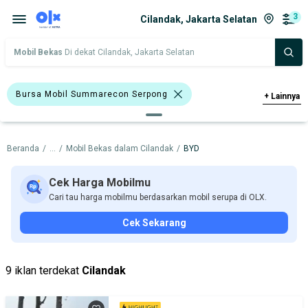
3
Cilandak, Jakarta Selatan
Mobil Bekas
Di dekat Cilandak, Jakarta Selatan
Bursa Mobil Summarecon Serpong
+
Lainnya
BYD Seal
BYD
Beranda
/
...
/
Mobil Bekas dalam Cilandak
/
BYD
Harga
Merek Dan Model
Tahun
Tipe Bodi
Tipe Membership
Cek Harga Mobilmu
Cari tau harga mobilmu berdasarkan mobil serupa di OLX.
Cek Sekarang
9 iklan terdekat
Cilandak