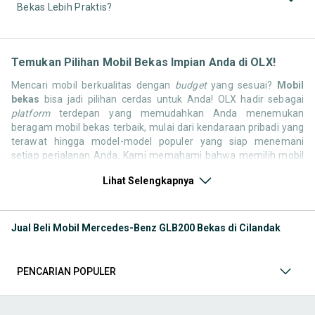
Bekas Lebih Praktis?
Temukan Pilihan Mobil Bekas Impian Anda di OLX!
Mencari mobil berkualitas dengan
budget
yang sesuai?
Mobil
bekas
bisa jadi pilihan cerdas untuk Anda! OLX hadir sebagai
platform
terdepan yang memudahkan Anda menemukan
beragam mobil bekas terbaik, mulai dari kendaraan pribadi yang
terawat hingga model-model populer yang siap menemani
setiap perjalanan Anda. Kami memahami bahwa memilih mobil
bekas butuh kepercayaan, oleh karena itu OLX menyediakan
Lihat Selengkapnya
ribuan daftar dari penjual terpercaya di seluruh Indonesia.
Jelajahi sekarang dan temukan mobil bekas yang paling sesuai
dengan gaya hidup, kebutuhan, dan
budget
Anda!
Jual Beli Mobil Mercedes-Benz GLB200 Bekas di Cilandak
Memilih
mobil bekas
yang tepat tentu bukan perkara mudah.
Apakah Anda mencari mobil keluarga yang luas, SUV yang
tangguh untuk petualangan, sedan yang elegan untuk tampilan
PENCARIAN POPULER
berkelas, atau mobil kota yang irit dan lincah? Di OLX, Anda akan
menemukan berbagai pilihan mobil bekas dari berbagai merek
dan tipe. Kami hadir untuk memastikan pengalaman jual beli