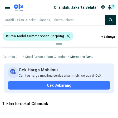
3
Cilandak, Jakarta Selatan
Mobil Bekas
Di dekat Cilandak, Jakarta Selatan
Bursa Mobil Summarecon Serpong
+
Lainnya
Mercedes-Benz GLB200
Mercedes-Benz
Beranda
/
...
/
Mobil Bekas dalam Cilandak
/
Mercedes-Benz
Harga
Merek Dan Model
Tahun
Tipe Bodi
Tipe Membership
Cek Harga Mobilmu
Cari tau harga mobilmu berdasarkan mobil serupa di OLX.
Cek Sekarang
1 iklan terdekat
Cilandak