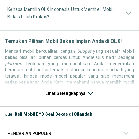
Kenapa Memilih OLX Indonesia Untuk Membeli Mobil
Bekas Lebih Praktis?
Temukan Pilihan Mobil Bekas Impian Anda di OLX!
Mencari mobil berkualitas dengan
budget
yang sesuai?
Mobil
bekas
bisa jadi pilihan cerdas untuk Anda! OLX hadir sebagai
platform
terdepan yang memudahkan Anda menemukan
beragam mobil bekas terbaik, mulai dari kendaraan pribadi yang
terawat hingga model-model populer yang siap menemani
setiap perjalanan Anda. Kami memahami bahwa memilih mobil
bekas butuh kepercayaan, oleh karena itu OLX menyediakan
Lihat Selengkapnya
ribuan daftar dari penjual terpercaya di seluruh Indonesia.
Jelajahi sekarang dan temukan mobil bekas yang paling sesuai
dengan gaya hidup, kebutuhan, dan
budget
Anda!
Jual Beli Mobil BYD Seal Bekas di Cilandak
Memilih
mobil bekas
yang tepat tentu bukan perkara mudah.
Apakah Anda mencari mobil keluarga yang luas, SUV yang
tangguh untuk petualangan, sedan yang elegan untuk tampilan
PENCARIAN POPULER
berkelas, atau mobil kota yang irit dan lincah? Di OLX, Anda akan