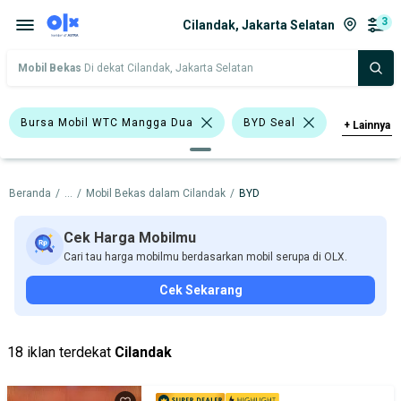
3
Cilandak, Jakarta Selatan
Mobil Bekas
Di dekat Cilandak, Jakarta Selatan
Bursa Mobil WTC Mangga Dua
BYD Seal
+
Lainnya
BYD
Beranda
/
...
/
Mobil Bekas dalam Cilandak
/
BYD
Harga
Merek Dan Model
Tahun
Tipe Bodi
Tipe Membership
Cek Harga Mobilmu
Cari tau harga mobilmu berdasarkan mobil serupa di OLX.
Cek Sekarang
18 iklan terdekat
Cilandak