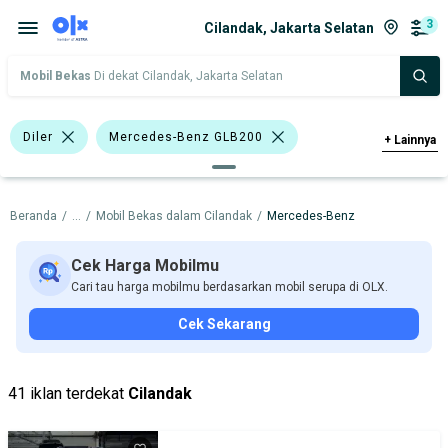
3
Cilandak, Jakarta Selatan
Mobil Bekas
Di dekat Cilandak, Jakarta Selatan
Diler
Mercedes-Benz GLB200
+
Lainnya
Mercedes-Benz
Beranda
/
...
/
Mobil Bekas dalam Cilandak
/
Mercedes-Benz
Harga
Merek Dan Model
Tahun
Tipe Bodi
Tipe Membership
Cek Harga Mobilmu
Cari tau harga mobilmu berdasarkan mobil serupa di OLX.
Cek Sekarang
41 iklan terdekat
Cilandak