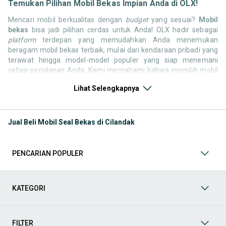
Temukan Pilihan Mobil Bekas Impian Anda di OLX!
Mencari mobil berkualitas dengan
budget
yang sesuai?
Mobil
bekas
bisa jadi pilihan cerdas untuk Anda! OLX hadir sebagai
platform
terdepan yang memudahkan Anda menemukan
beragam mobil bekas terbaik, mulai dari kendaraan pribadi yang
terawat hingga model-model populer yang siap menemani
setiap perjalanan Anda. Kami memahami bahwa memilih mobil
bekas butuh kepercayaan, oleh karena itu OLX menyediakan
Lihat Selengkapnya
ribuan daftar dari penjual terpercaya di seluruh Indonesia.
Jelajahi sekarang dan temukan mobil bekas yang paling sesuai
dengan gaya hidup, kebutuhan, dan
budget
Anda!
Jual Beli Mobil Seal Bekas di Cilandak
Memilih
mobil bekas
yang tepat tentu bukan perkara mudah.
Apakah Anda mencari mobil keluarga yang luas, SUV yang
tangguh untuk petualangan, sedan yang elegan untuk tampilan
PENCARIAN POPULER
berkelas, atau mobil kota yang irit dan lincah? Di OLX, Anda akan
menemukan berbagai pilihan mobil bekas dari berbagai merek
dan tipe. Kami hadir untuk memastikan pengalaman jual beli
mobil bekas Anda berjalan lancar, efisien, dan menyenangkan.
KATEGORI
Yuk, lihat berbagai penawaran mobil bekas yang bisa
mendukung mobilitas Anda sekarang juga! Berikut adalah
kategori lainnya yang bisa Anda temukan:
FILTER