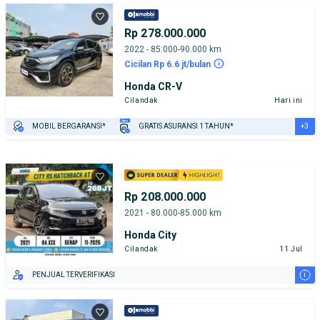
Rp 278.000.000
2022 - 85.000-90.000 km
Cicilan Rp 6.6 jt/bulan
Honda CR-V
Cilandak
Hari ini
+3
MOBIL BERGARANSI*
GRATIS ASURANSI 1 TAHUN*
TEST DRIVE DARI RUMAH
GRATIS BIAYA JASA PERAWATAN*
PENJUAL TERVERIFIKASI
Rp 208.000.000
2021 - 80.000-85.000 km
Honda City
Cilandak
11 Jul
i
PENJUAL TERVERIFIKASI