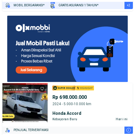
+2
MOBIL BERGARANSI*
GRATIS ASURANSI 1 TAHUN*
TEST DRIVE DARI RUMAH
GRATIS BIAYA JASA PERAWATAN*
Rp 698.000.000
2024 - 5.000-10.000 km
Honda Accord
Kebayoran Baru
Hari ini
i
PENJUAL TERVERIFIKASI