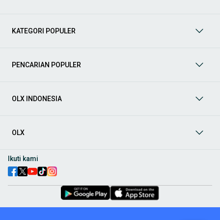
Mobil
: Temukan berbagai pilihan mobil berkualitas dan
terpercaya di OLX! Dapatkan penawaran terbaik untuk
berbagai jenis mobil baru maupun bekas dengan kondisi
KATEGORI POPULER
prima dan riwayat yang jelas. Mulai dari Honda, Toyota,
Suzuki, hingga Mitsubishi, tersedia berbagai model MPV, SUV,
Sedan, dan lainnya.
PENCARIAN POPULER
Aksesoris Mobil
: Lengkapi tampilan dan fungsionalitas mobil
Anda dengan
aksesoris mobil
terbaik dari OLX! Temukan
beragam pilihan produk berkualitas tinggi, mulai dari
aksesoris interior seperti sarung jok dan karpet, hingga
OLX INDONESIA
aksesoris eksterior seperti
body kit
dan
roof rack
.
Audio Mobil
: Nikmati perjalanan Anda dengan pengalaman
audio terbaik bersama
audio mobil
dari OLX! Tersedia
OLX
berbagai pilihan
head unit
, speaker, amplifier, subwoofer,
hingga instalasi audio profesional. Cocok untuk Anda yang
ingin meningkatkan kualitas suara dalam kabin
mobil
,
Ikuti kami
menjadikan setiap perjalanan lebih menyenangkan.
Spare Part Mobil
: Jaga performa
mobil
Anda dengan
spare
part mobil
original dan berkualitas dari OLX! Temukan
berbagai komponen penting mulai dari filter oli, kampas rem,
busi, hingga komponen mesin lainnya.
Velg dan Ban Mobil
: Tingkatkan keamanan dan penampilan