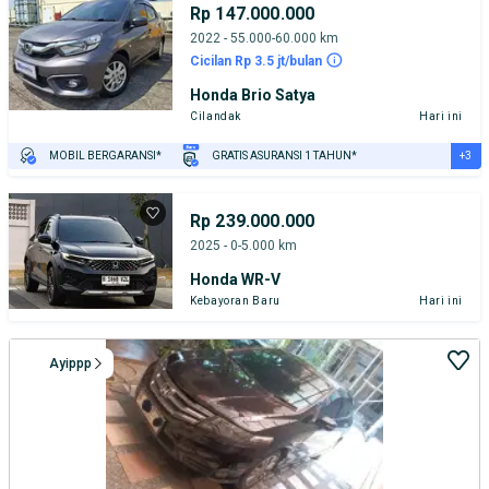
Rp 147.000.000
2022 - 55.000-60.000 km
Cicilan Rp 3.5 jt/bulan
Honda Brio Satya
Cilandak
Hari ini
+3
MOBIL BERGARANSI*
GRATIS ASURANSI 1 TAHUN*
TEST DRIVE DARI RUMAH
GRATIS BIAYA JASA PERAWATAN*
PENJUAL TERVERIFIKASI
Rp 239.000.000
2025 - 0-5.000 km
Honda WR-V
Kebayoran Baru
Hari ini
Ayippp