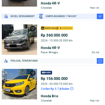
Honda HR-V
Cilandak
Hari ini
+2
MOBIL BERGARANSI*
GRATIS ASURANSI 1 TAHUN*
TEST DRIVE DARI RUMAH
GRATIS BIAYA JASA PERAWATAN*
Rp 360.000.000
2024 - 15.000-20.000 km
Honda HR-V
Pasar Minggu
26 Jul
i
PENJUAL TERVERIFIKASI
Rp 156.000.000
2020 - 65.000-70.000 km
Cicilan Rp 3.7 jt/bulan
Honda Brio
Cilandak
Hari ini