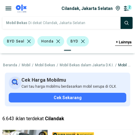
2
Cilandak, Jakarta Selatan
Mobil Bekas
Di dekat Cilandak, Jakarta Selatan
BYD Seal
Honda
BYD
+
Lainnya
Harga
Merek Dan Model
Tahun
Beranda
/
Mobil
/
Mobil Bekas
/
Mobil Bekas dalam Jakarta D.K.I.
/
Mobil Bekas dalam Jakarta Selatan
Tipe Bodi
Tipe Membership
Cek Harga Mobilmu
Cari tau harga mobilmu berdasarkan mobil serupa di OLX.
Cek Sekarang
6.643 iklan terdekat
Cilandak