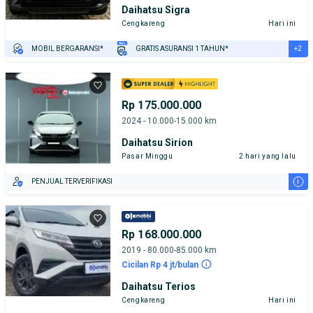
Daihatsu Sigra
Cengkareng
Hari ini
+2
MOBIL BERGARANSI*
GRATIS ASURANSI 1 TAHUN*
TEST DRIVE DARI RUMAH
GRATIS BIAYA JASA PERAWATAN*
Rp 175.000.000
2024 - 10.000-15.000 km
Daihatsu Sirion
Pasar Minggu
2 hari yang lalu
i
PENJUAL TERVERIFIKASI
Rp 168.000.000
2019 - 80.000-85.000 km
Cicilan Rp 4 jt/bulan
Daihatsu Terios
Cengkareng
Hari ini