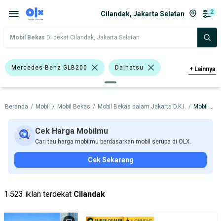
2
Cilandak, Jakarta Selatan
Mobil Bekas
Di dekat Cilandak, Jakarta Selatan
Mercedes-Benz GLB200
Daihatsu
+
Lainnya
Mercedes-Benz
Beranda
/
Mobil
/
Mobil Bekas
/
Mobil Bekas dalam Jakarta D.K.I.
/
Mobil Bekas dalam Jakarta Selatan
Harga
Merek Dan Model
Tahun
Tipe Bodi
Tipe Membership
Cek Harga Mobilmu
Cari tau harga mobilmu berdasarkan mobil serupa di OLX.
Cek Sekarang
1.523 iklan terdekat
Cilandak