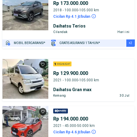
Rp 173.000.000
2018 - 100.000-105.000 km
Cicilan Rp 4.1 jt/bulan
Daihatsu Terios
Cilandak
Hari ini
+2
MOBIL BERGARANSI*
GRATIS ASURANSI 1 TAHUN*
TEST DRIVE DARI RUMAH
GRATIS BIAYA JASA PERAWATAN*
Rp 129.900.000
2021 - 100.000-105.000 km
Daihatsu Gran max
Kemang
30 Jul
Rp 194.000.000
2021 - 45.000-50.000 km
Cicilan Rp 4.6 jt/bulan