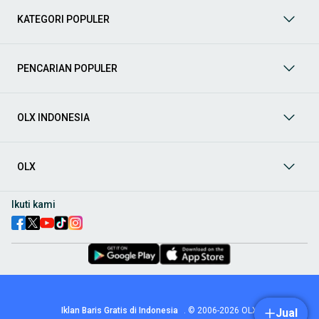
berbagai jenis mobil baru maupun bekas dengan kondisi
KATEGORI POPULER
prima dan riwayat yang jelas. Mulai dari Honda, Toyota,
Suzuki, hingga Mitsubishi, tersedia berbagai model MPV, SUV,
Sedan, dan lainnya.
PENCARIAN POPULER
Aksesoris Mobil
: Lengkapi tampilan dan fungsionalitas mobil
Anda dengan
aksesoris mobil
terbaik dari OLX! Temukan
beragam pilihan produk berkualitas tinggi, mulai dari
aksesoris interior seperti sarung jok dan karpet, hingga
OLX INDONESIA
aksesoris eksterior seperti
body kit
dan
roof rack
.
Audio Mobil
: Nikmati perjalanan Anda dengan pengalaman
audio terbaik bersama
audio mobil
dari OLX! Tersedia
OLX
berbagai pilihan
head unit
, speaker, amplifier, subwoofer,
hingga instalasi audio profesional. Cocok untuk Anda yang
ingin meningkatkan kualitas suara dalam kabin
mobil
,
Ikuti kami
menjadikan setiap perjalanan lebih menyenangkan.
Spare Part Mobil
: Jaga performa
mobil
Anda dengan
spare
part mobil
original dan berkualitas dari OLX! Temukan
berbagai komponen penting mulai dari filter oli, kampas rem,
busi, hingga komponen mesin lainnya.
Velg dan Ban Mobil
: Tingkatkan keamanan dan penampilan
mobil
Anda dengan pilihan
velg dan ban mobil
terbaik di
Iklan Baris Gratis di Indonesia
.
© 2006-2026
OLX
Jual
OLX! Tersedia berbagai ukuran dan desain velg, serta