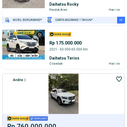
Daihatsu Rocky
Pondok Aren
Hari ini
+2
MOBIL BERGARANSI*
GRATIS ASURANSI 1 TAHUN*
TEST DRIVE DARI RUMAH
GRATIS BIAYA JASA PERAWATAN*
Rp 175.000.000
2021 - 60.000-65.000 km
Daihatsu Terios
Cilandak
Hari ini
Andrie
Rp 760.000.000