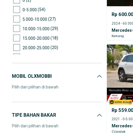
0
(54)
0-5.000
Rp 600.0
(27)
5.000-10.000
(29)
10.000-15.000
Mercedes
Kemang
(18)
15.000-20.000
(20)
20.000-25.000
(12)
25.000-30.000
(10)
30.000-35.000
MOBIL OLXMOBBI
(11)
35.000-40.000
(5)
40.000-45.000
Pilih dari pilihan di bawah
(5)
45.000-50.000
(6)
50.000-55.000
Rp 559.0
(1)
55.000-60.000
TIPE BAHAN BAKAR
2021 - 0-5.0
(4)
60.000-65.000
Pilih dari pilihan di bawah
Mercedes
Cilandak
(1)