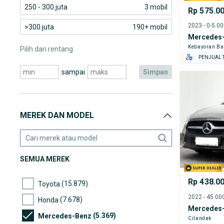
250 - 300 juta
3 mobil
Rp 575.0
2023 - 0-5.0
>300 juta
190+ mobil
Mercedes-
Kebayoran Ba
Pilih dari rentang
PENJUAL T
sampai
simpan
MEREK DAN MODEL
SEMUA MEREK
Rp 438.0
(15.879)
Toyota
(7.678)
Honda
Mercedes-
(5.369)
Mercedes-Benz
Cilandak