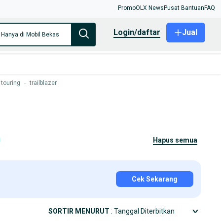
Promo
OLX News
Pusat Bantuan
FAQ
login/daftar
Jual
Hanya di Mobil Bekas
 touring
-
trailblazer
hapus semua
Cek Sekarang
SORTIR MENURUT
: Tanggal Diterbitkan