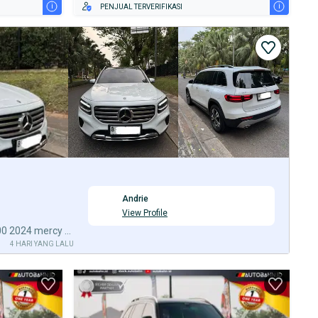
i
i
PENJUAL TERVERIFIKASI
Andrie
View Profile
[Km14RB] Mercedes Benz GLB200 2024 mercy GLB 200 Putih
4 HARI YANG LALU