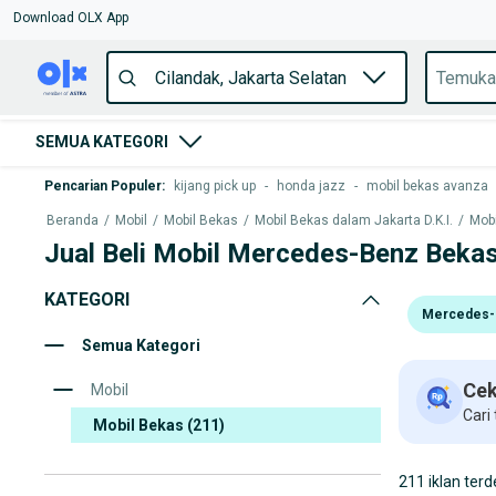
Download OLX App
SEMUA KATEGORI
Pencarian Populer
:
kijang pick up
-
honda jazz
-
mobil bekas avanza
Beranda
/
Mobil
/
Mobil Bekas
/
Mobil Bekas dalam Jakarta D.K.I.
/
Mobi
Jual Beli Mobil Mercedes-Benz Bekas
KATEGORI
Mercedes-
Semua Kategori
Cek
Mobil
Cari
Mobil Bekas
(211)
211 iklan terd