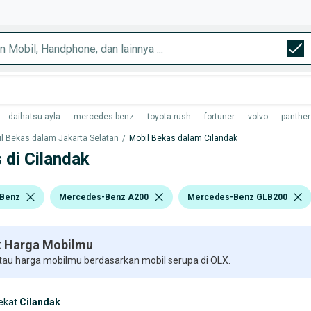
-
daihatsu ayla
-
mercedes benz
-
toyota rush
-
fortuner
-
volvo
-
panther
l Bekas dalam Jakarta Selatan
/
Mobil Bekas dalam Cilandak
 di Cilandak
Benz
Mercedes-Benz A200
Mercedes-Benz GLB200
 Harga Mobilmu
 tau harga mobilmu berdasarkan mobil serupa di OLX.
ekat
Cilandak