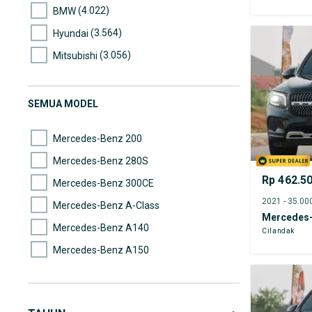
(4.022)
BMW
(3.564)
Hyundai
(3.056)
Mitsubishi
(2.520)
Nissan
(2.314)
Mazda
SEMUA MODEL
(2.312)
Suzuki
Mercedes-Benz 200
Mercedes-Benz 280S
Rp 462.5
Mercedes-Benz 300CE
Mercedes-Benz A-Class
Mercedes
Mercedes-Benz A140
Cilandak
Mercedes-Benz A150
Mercedes-Benz A200
Mercedes-Benz AMG E43