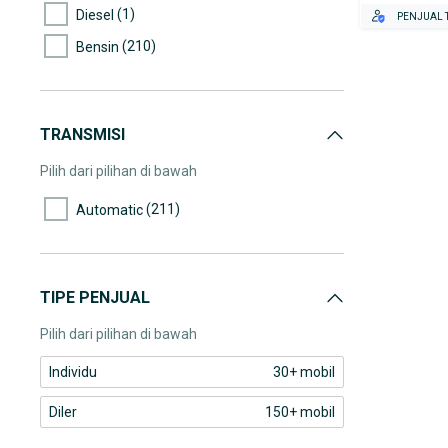
65.000-70.000
(1)
Diesel
PENJUAL T
(4)
70.000-75.000
(210)
Bensin
(1)
75.000-80.000
(1)
100.000-105.000
TRANSMISI
Pilih dari pilihan di bawah
(211)
Automatic
TIPE PENJUAL
Pilih dari pilihan di bawah
Individu
30+ mobil
Diler
150+ mobil