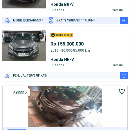
Honda BR-V
Cilandak
Hari ini
+2
MOBIL BERGARANSI*
GRATIS ASURANSI 1 TAHUN*
TEST DRIVE DARI RUMAH
GRATIS BIAYA JASA PERAWATAN*
Rp 155.000.000
2016 - 80.000-85.000 km
Honda HR-V
Cilandak
Hari ini
i
PENJUAL TERVERIFIKASI
Ayippp