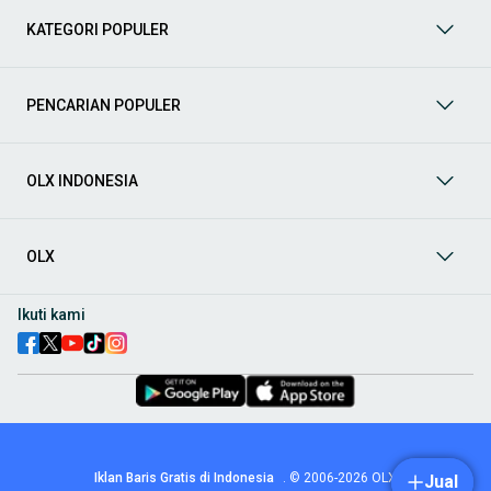
berbagai jenis mobil baru maupun bekas dengan kondisi
KATEGORI POPULER
prima dan riwayat yang jelas. Mulai dari Honda, Toyota,
Suzuki, hingga Mitsubishi, tersedia berbagai model MPV, SUV,
Sedan, dan lainnya.
PENCARIAN POPULER
Aksesoris Mobil
: Lengkapi tampilan dan fungsionalitas mobil
Anda dengan
aksesoris mobil
terbaik dari OLX! Temukan
beragam pilihan produk berkualitas tinggi, mulai dari
aksesoris interior seperti sarung jok dan karpet, hingga
OLX INDONESIA
aksesoris eksterior seperti
body kit
dan
roof rack
.
Audio Mobil
: Nikmati perjalanan Anda dengan pengalaman
audio terbaik bersama
audio mobil
dari OLX! Tersedia
OLX
berbagai pilihan
head unit
, speaker, amplifier, subwoofer,
hingga instalasi audio profesional. Cocok untuk Anda yang
ingin meningkatkan kualitas suara dalam kabin
mobil
,
Ikuti kami
menjadikan setiap perjalanan lebih menyenangkan.
Spare Part Mobil
: Jaga performa
mobil
Anda dengan
spare
part mobil
original dan berkualitas dari OLX! Temukan
berbagai komponen penting mulai dari filter oli, kampas rem,
busi, hingga komponen mesin lainnya.
Velg dan Ban Mobil
: Tingkatkan keamanan dan penampilan
mobil
Anda dengan pilihan
velg dan ban mobil
terbaik di
Iklan Baris Gratis di Indonesia
.
© 2006-2026
OLX
Jual
OLX! Tersedia berbagai ukuran dan desain velg, serta