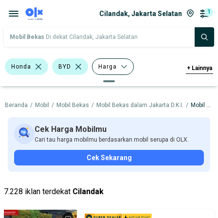
1
Cilandak, Jakarta Selatan
Mobil Bekas
Di dekat Cilandak, Jakarta Selatan
Honda
BYD
Harga
+
Lainnya
Merek Dan Model
Tahun
Beranda
/
Mobil
/
Mobil Bekas
/
Mobil Bekas dalam Jakarta D.K.I.
/
Mobil Bekas dalam Jakarta Selatan
Tipe Bodi
Tipe Membership
Cek Harga Mobilmu
Cari tau harga mobilmu berdasarkan mobil serupa di OLX.
Cek Sekarang
7.228 iklan terdekat
Cilandak