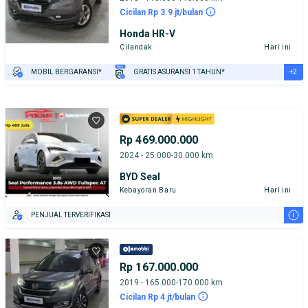
Cicilan Rp 3.9 jt/bulan
Honda HR-V
Cilandak
Hari ini
+2
MOBIL BERGARANSI*
GRATIS ASURANSI 1 TAHUN*
TEST DRIVE DARI RUMAH
GRATIS BIAYA JASA PERAWATAN*
Rp 469.000.000
2024 - 25.000-30.000 km
BYD Seal
Kebayoran Baru
Hari ini
i
PENJUAL TERVERIFIKASI
Rp 167.000.000
2019 - 165.000-170.000 km
Cicilan Rp 4 jt/bulan