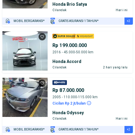
Honda Brio Satya
Cilandak
Hari ini
+2
MOBIL BERGARANSI*
GRATIS ASURANSI 1 TAHUN*
TEST DRIVE DARI RUMAH
GRATIS BIAYA JASA PERAWATAN*
Rp 199.000.000
2016 - 45.000-50.000 km
Honda Accord
Cilandak
2 hari yang lalu
Rp 87.000.000
2005 - 110.000-115.000 km
Cicilan Rp 2 jt/bulan
Honda Odyssey
Cilandak
Hari ini
+2
MOBIL BERGARANSI*
GRATIS ASURANSI 1 TAHUN*