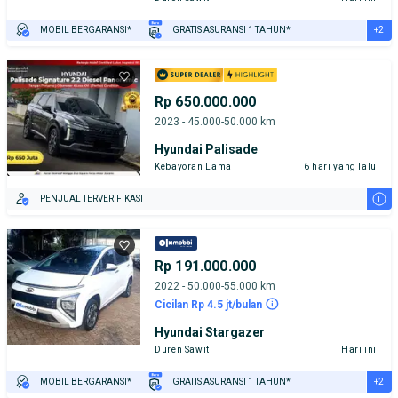
+2
MOBIL BERGARANSI*
GRATIS ASURANSI 1 TAHUN*
TEST DRIVE DARI RUMAH
GRATIS BIAYA JASA PERAWATAN*
Rp 650.000.000
2023 - 45.000-50.000 km
Hyundai Palisade
Kebayoran Lama
6 hari yang lalu
i
PENJUAL TERVERIFIKASI
Rp 191.000.000
2022 - 50.000-55.000 km
Cicilan Rp 4.5 jt/bulan
Hyundai Stargazer
Duren Sawit
Hari ini
+2
MOBIL BERGARANSI*
GRATIS ASURANSI 1 TAHUN*