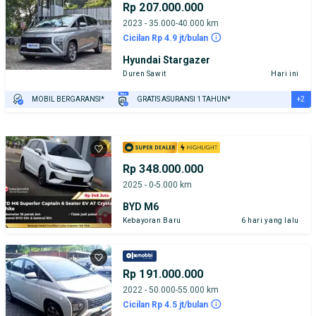
Rp 207.000.000
2023 - 35.000-40.000 km
Cicilan Rp 4.9 jt/bulan
Hyundai Stargazer
Duren Sawit
Hari ini
+2
MOBIL BERGARANSI*
GRATIS ASURANSI 1 TAHUN*
TEST DRIVE DARI RUMAH
GRATIS BIAYA JASA PERAWATAN*
Rp 348.000.000
2025 - 0-5.000 km
BYD M6
Kebayoran Baru
6 hari yang lalu
Rp 191.000.000
2022 - 50.000-55.000 km
Cicilan Rp 4.5 jt/bulan