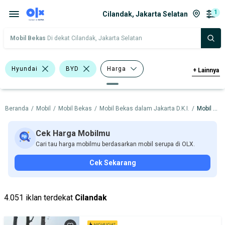
1
Cilandak, Jakarta Selatan
Mobil Bekas
Di dekat Cilandak, Jakarta Selatan
Hyundai
BYD
Harga
+
Lainnya
Merek Dan Model
Tahun
Beranda
/
Mobil
/
Mobil Bekas
/
Mobil Bekas dalam Jakarta D.K.I.
/
Mobil Bekas dalam Jakarta Selatan
Tipe Bodi
Tipe Membership
Cek Harga Mobilmu
Cari tau harga mobilmu berdasarkan mobil serupa di OLX.
Cek Sekarang
4.051 iklan terdekat
Cilandak