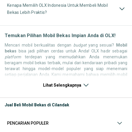
Kenapa Memilih OLX Indonesia Untuk Membeli Mobil
Bekas Lebih Praktis?
Temukan Pilihan Mobil Bekas Impian Anda di OLX!
Mencari mobil berkualitas dengan
budget
yang sesuai?
Mobil
bekas
bisa jadi pilihan cerdas untuk Anda! OLX hadir sebagai
platform
terdepan yang memudahkan Anda menemukan
beragam mobil bekas terbaik, mulai dari kendaraan pribadi yang
terawat hingga model-model populer yang siap menemani
setiap perjalanan Anda. Kami memahami bahwa memilih mobil
bekas butuh kepercayaan, oleh karena itu OLX menyediakan
Lihat Selengkapnya
ribuan daftar dari penjual terpercaya di seluruh Indonesia.
Jelajahi sekarang dan temukan mobil bekas yang paling sesuai
dengan gaya hidup, kebutuhan, dan
budget
Anda!
Jual Beli Mobil Bekas di Cilandak
Memilih
mobil bekas
yang tepat tentu bukan perkara mudah.
Apakah Anda mencari mobil keluarga yang luas, SUV yang
tangguh untuk petualangan, sedan yang elegan untuk tampilan
PENCARIAN POPULER
berkelas, atau mobil kota yang irit dan lincah? Di OLX, Anda akan
menemukan berbagai pilihan mobil bekas dari berbagai merek