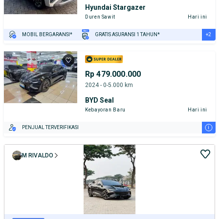
Hyundai Stargazer
Duren Sawit
Hari ini
+2
MOBIL BERGARANSI*
GRATIS ASURANSI 1 TAHUN*
TEST DRIVE DARI RUMAH
GRATIS BIAYA JASA PERAWATAN*
Rp 479.000.000
2024 - 0-5.000 km
BYD Seal
Kebayoran Baru
Hari ini
i
PENJUAL TERVERIFIKASI
M RIVALDO