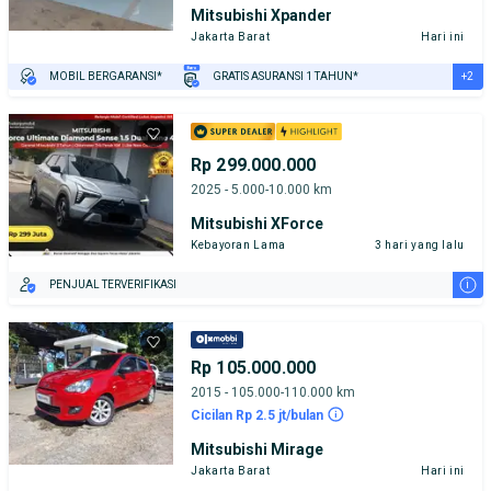
Mitsubishi Xpander
Jakarta Barat
Hari ini
+2
MOBIL BERGARANSI*
GRATIS ASURANSI 1 TAHUN*
TEST DRIVE DARI RUMAH
GRATIS BIAYA JASA PERAWATAN*
Rp 299.000.000
2025 - 5.000-10.000 km
Mitsubishi XForce
Kebayoran Lama
3 hari yang lalu
i
PENJUAL TERVERIFIKASI
Rp 105.000.000
2015 - 105.000-110.000 km
Cicilan Rp 2.5 jt/bulan
Mitsubishi Mirage
Jakarta Barat
Hari ini