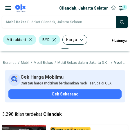
1
Cilandak, Jakarta Selatan
Mobil Bekas
Di dekat Cilandak, Jakarta Selatan
Mitsubishi
BYD
Harga
+
Lainnya
Merek Dan Model
Tahun
Beranda
/
Mobil
/
Mobil Bekas
/
Mobil Bekas dalam Jakarta D.K.I.
/
Mobil Bekas dalam Jakarta Selatan
Tipe Bodi
Tipe Membership
Cek Harga Mobilmu
Cari tau harga mobilmu berdasarkan mobil serupa di OLX.
Cek Sekarang
3.298 iklan terdekat
Cilandak