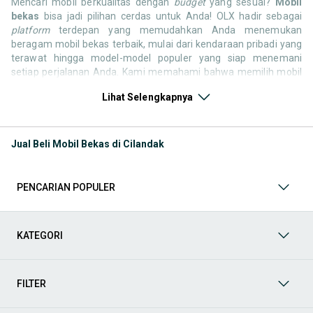
Mencari mobil berkualitas dengan
budget
yang sesuai?
Mobil
bekas
bisa jadi pilihan cerdas untuk Anda! OLX hadir sebagai
platform
terdepan yang memudahkan Anda menemukan
beragam mobil bekas terbaik, mulai dari kendaraan pribadi yang
terawat hingga model-model populer yang siap menemani
setiap perjalanan Anda. Kami memahami bahwa memilih mobil
bekas butuh kepercayaan, oleh karena itu OLX menyediakan
Lihat Selengkapnya
ribuan daftar dari penjual terpercaya di seluruh Indonesia.
Jelajahi sekarang dan temukan mobil bekas yang paling sesuai
dengan gaya hidup, kebutuhan, dan
budget
Anda!
Jual Beli Mobil Bekas di Cilandak
Memilih
mobil bekas
yang tepat tentu bukan perkara mudah.
Apakah Anda mencari mobil keluarga yang luas, SUV yang
tangguh untuk petualangan, sedan yang elegan untuk tampilan
PENCARIAN POPULER
berkelas, atau mobil kota yang irit dan lincah? Di OLX, Anda akan
menemukan berbagai pilihan mobil bekas dari berbagai merek
dan tipe. Kami hadir untuk memastikan pengalaman jual beli
mobil bekas Anda berjalan lancar, efisien, dan menyenangkan.
KATEGORI
Yuk, lihat berbagai penawaran mobil bekas yang bisa
mendukung mobilitas Anda sekarang juga! Berikut adalah
kategori lainnya yang bisa Anda temukan:
FILTER
Mobil
: Temukan berbagai pilihan mobil berkualitas dan
terpercaya di OLX! Dapatkan penawaran terbaik untuk