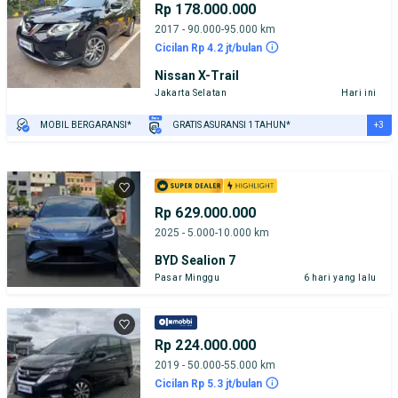
Rp 178.000.000
2017 - 90.000-95.000 km
Cicilan Rp 4.2 jt/bulan
Nissan X-Trail
Jakarta Selatan
Hari ini
+3
MOBIL BERGARANSI*
GRATIS ASURANSI 1 TAHUN*
TEST DRIVE DARI RUMAH
GRATIS BIAYA JASA PERAWATAN*
PENJUAL TERVERIFIKASI
Rp 629.000.000
2025 - 5.000-10.000 km
BYD Sealion 7
Pasar Minggu
6 hari yang lalu
Rp 224.000.000
2019 - 50.000-55.000 km
Cicilan Rp 5.3 jt/bulan