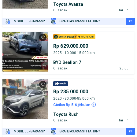
Toyota Avanza
Cilandak
Hari ini
+2
MOBIL BERGARANSI*
GRATIS ASURANSI 1 TAHUN*
TEST DRIVE DARI RUMAH
GRATIS BIAYA JASA PERAWATAN*
Rp 629.000.000
2025 - 10.000-15.000 km
BYD Sealion 7
Cilandak
25 Jul
Rp 235.000.000
2020 - 80.000-85.000 km
Cicilan Rp 5.6 jt/bulan
Toyota Rush
Cilandak
Hari ini
+3
MOBIL BERGARANSI*
GRATIS ASURANSI 1 TAHUN*