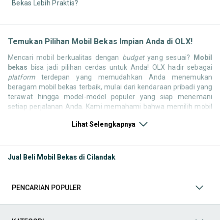
Bekas Lebih Praktis?
Temukan Pilihan Mobil Bekas Impian Anda di OLX!
Mencari mobil berkualitas dengan
budget
yang sesuai?
Mobil
bekas
bisa jadi pilihan cerdas untuk Anda! OLX hadir sebagai
platform
terdepan yang memudahkan Anda menemukan
beragam mobil bekas terbaik, mulai dari kendaraan pribadi yang
terawat hingga model-model populer yang siap menemani
setiap perjalanan Anda. Kami memahami bahwa memilih mobil
bekas butuh kepercayaan, oleh karena itu OLX menyediakan
Lihat Selengkapnya
ribuan daftar dari penjual terpercaya di seluruh Indonesia.
Jelajahi sekarang dan temukan mobil bekas yang paling sesuai
dengan gaya hidup, kebutuhan, dan
budget
Anda!
Jual Beli Mobil Bekas di Cilandak
Memilih
mobil bekas
yang tepat tentu bukan perkara mudah.
Apakah Anda mencari mobil keluarga yang luas, SUV yang
tangguh untuk petualangan, sedan yang elegan untuk tampilan
PENCARIAN POPULER
berkelas, atau mobil kota yang irit dan lincah? Di OLX, Anda akan
menemukan berbagai pilihan mobil bekas dari berbagai merek
dan tipe. Kami hadir untuk memastikan pengalaman jual beli