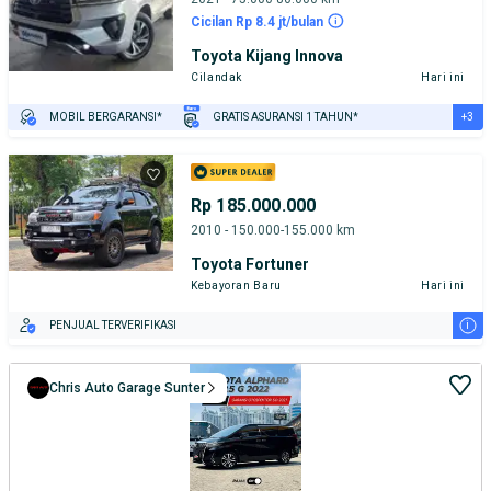
Cicilan Rp 8.4 jt/bulan
Toyota Kijang Innova
Cilandak
Hari ini
+3
MOBIL BERGARANSI*
GRATIS ASURANSI 1 TAHUN*
TEST DRIVE DARI RUMAH
GRATIS BIAYA JASA PERAWATAN*
PENJUAL TERVERIFIKASI
Rp 185.000.000
2010 - 150.000-155.000 km
Toyota Fortuner
Kebayoran Baru
Hari ini
i
PENJUAL TERVERIFIKASI
Chris Auto Garage Sunter