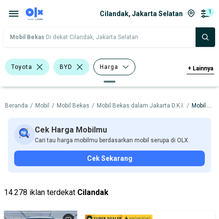
1
Cilandak, Jakarta Selatan
Mobil Bekas
Di dekat Cilandak, Jakarta Selatan
Toyota
BYD
Harga
+
Lainnya
Merek Dan Model
Tahun
Beranda
/
Mobil
/
Mobil Bekas
/
Mobil Bekas dalam Jakarta D.K.I.
/
Mobil Bekas dalam Jakarta Selatan
Tipe Bodi
Tipe Membership
Cek Harga Mobilmu
Cari tau harga mobilmu berdasarkan mobil serupa di OLX.
Cek Sekarang
14.278 iklan terdekat
Cilandak