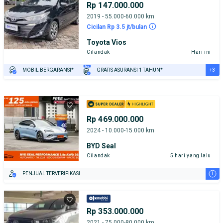
Rp 147.000.000
2019 - 55.000-60.000 km
Cicilan Rp 3.5 jt/bulan
Toyota Vios
Cilandak
Hari ini
+3
MOBIL BERGARANSI*
GRATIS ASURANSI 1 TAHUN*
TEST DRIVE DARI RUMAH
GRATIS BIAYA JASA PERAWATAN*
PENJUAL TERVERIFIKASI
Rp 469.000.000
2024 - 10.000-15.000 km
BYD Seal
Cilandak
5 hari yang lalu
i
PENJUAL TERVERIFIKASI
Rp 353.000.000
2021 - 75.000-80.000 km