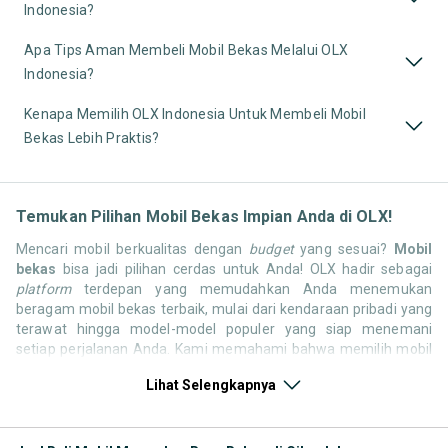
Indonesia?
Apa Tips Aman Membeli Mobil Bekas Melalui OLX
Indonesia?
Kenapa Memilih OLX Indonesia Untuk Membeli Mobil
Bekas Lebih Praktis?
Temukan Pilihan Mobil Bekas Impian Anda di OLX!
Mencari mobil berkualitas dengan
budget
yang sesuai?
Mobil
bekas
bisa jadi pilihan cerdas untuk Anda! OLX hadir sebagai
platform
terdepan yang memudahkan Anda menemukan
beragam mobil bekas terbaik, mulai dari kendaraan pribadi yang
terawat hingga model-model populer yang siap menemani
setiap perjalanan Anda. Kami memahami bahwa memilih mobil
bekas butuh kepercayaan, oleh karena itu OLX menyediakan
Lihat Selengkapnya
ribuan daftar dari penjual terpercaya di seluruh Indonesia.
Jelajahi sekarang dan temukan mobil bekas yang paling sesuai
dengan gaya hidup, kebutuhan, dan
budget
Anda!