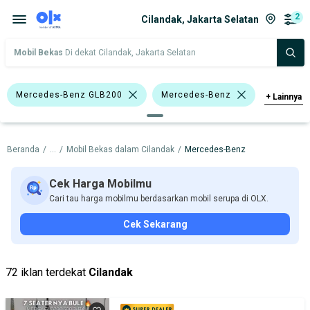
2
Cilandak, Jakarta Selatan
Mobil Bekas
Di dekat Cilandak, Jakarta Selatan
Mercedes-Benz GLB200
Mercedes-Benz
+
Lainnya
Harga
Merek Dan Model
Tahun
Beranda
/
...
/
Mobil Bekas dalam Cilandak
/
Mercedes-Benz
Tipe Bodi
Tipe Membership
Cek Harga Mobilmu
Cari tau harga mobilmu berdasarkan mobil serupa di OLX.
Cek Sekarang
72 iklan terdekat
Cilandak