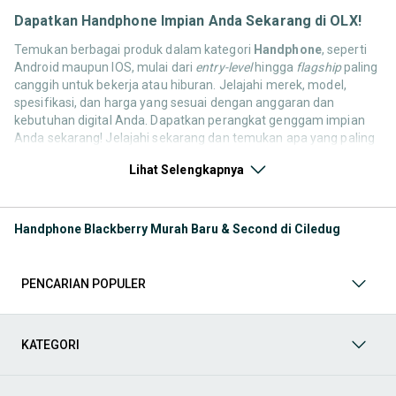
Dapatkan Handphone Impian Anda Sekarang di OLX!
Temukan berbagai produk dalam kategori
Handphone
, seperti
Android maupun IOS, mulai dari
entry-level
hingga
flagship
paling
canggih untuk bekerja atau hiburan. Jelajahi merek, model,
spesifikasi, dan harga yang sesuai dengan anggaran dan
kebutuhan digital Anda. Dapatkan perangkat genggam impian
Anda sekarang! Jelajahi sekarang dan temukan apa yang paling
cocok untuk kebutuhan komunikasi, hiburan, dan produktivitas
Lihat Selengkapnya
Anda! Mulai dari
Handphone & Tablet
,
Aksesoris Handphone &
Tablet
,
Fotografi & Videografi
,
Games & Console
,
Komputer &
Laptop
, hingga
Televisi, Audio & Aksesoris
. Semua kebutuhan
ini tersedia dari pengguna OLX yang ingin berbagi atau
Handphone Blackberry Murah Baru & Second di Ciledug
memperbarui koleksinya. Yuk, lihat barang pilihan kategori
Handphone & Gadget bekas maupun baru yang tersedia untuk
Anda sekarang!
PENCARIAN POPULER
Aksesoris Handphone & Tablet
Anda bisa mendapatkan berbagai produk dalam kategori
KATEGORI
Aksesoris Handphone & Tablet
, mulai dari
case
pelindung,
screen protector
,
charger
,
power bank
,
headset
,
earbuds
, hingga
smartwatch
dan
stylus pen
. Temukan pilihan terbaik untuk