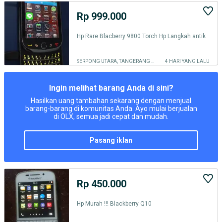
Rp 999.000
Hp Rare Blacberry 9800 Torch Hp Langkah antik
SERPONG UTARA, TANGERANG SELATAN KOTA
4 HARI YANG LALU
Ingin melihat barang Anda di sini?
Hasilkan uang tambahan sekarang dengan menjual
barang-barang di komunitas Anda. Ayo mulai berjualan
di OLX, semua jadi cepat dan mudah.
pasang iklan
Rp 450.000
Hp Murah !!! Blackberry Q10