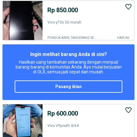
Rp 850.000
Vivo y73s 5G murah
PONDOK AREN, TANGERANG SELATAN KOTA
HARI INI
Ingin melihat barang Anda di sini?
Hasilkan uang tambahan sekarang dengan menjual
barang-barang di komunitas Anda. Ayo mulai berjualan
di OLX, semua jadi cepat dan mudah.
pasang iklan
Rp 600.000
Vivo V9youth 4/64