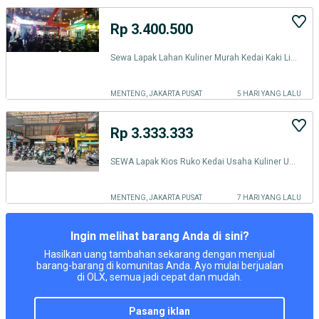
Rp 3.400.500
Sewa Lapak Lahan Kuliner Murah Kedai Kaki Lima Warung Makan F&B RAMAI
MENTENG, JAKARTA PUSAT
5 HARI YANG LALU
Rp 3.333.333
SEWA Lapak Kios Ruko Kedai Usaha Kuliner UMKM RAME FoodCourt PujaSera
MENTENG, JAKARTA PUSAT
7 HARI YANG LALU
Ingin melihat barang Anda di sini?
Hasilkan uang tambahan sekarang dengan menjual
barang-barang di komunitas Anda. Ayo mulai berjualan
di OLX, semua jadi cepat dan mudah.
pasang iklan