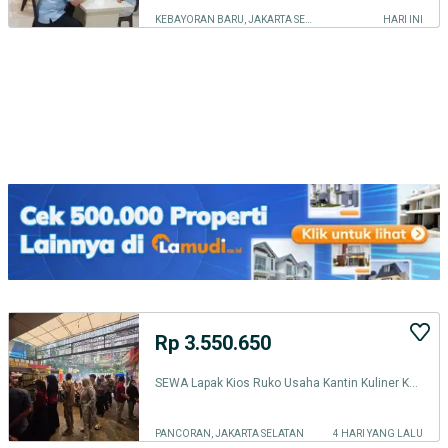
KEBAYORAN BARU, JAKARTA SELATAN
HARI INI
Rp 3.550.650
SEWA Lapak Kios Ruko Usaha Kantin Kuliner Kedai F&B FoodCourt PujaSera
PANCORAN, JAKARTA SELATAN
4 HARI YANG LALU