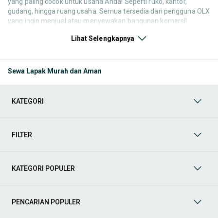
yang paling cocok untuk usaha Anda! Seperti ruko, kantor,
gudang, hingga ruang usaha. Semua tersedia dari pengguna OLX
yang ingin menjual atau menyewakan bangunan komersil
mereka. Yuk, lihat pilihan properti bekas maupun baru yang
Lihat Selengkapnya
tersedia untuk Anda sekarang!
Beli Rumah & Apartemen
Temukan berbagai pilihan tempat
tinggal mulai dari rumah tapak, apartemen, hingga
Sewa Lapak Murah dan Aman
kondominium. Jelajahi properti berdasarkan lokasi, jumlah
kamar, fasilitas, dan harga yang sesuai dengan anggaran
Anda. Dapatkan hunian impian Anda sekarang!
KATEGORI
Sewa Rumah & Apartemen
Temukan berbagai pilihan
tempat tinggal, mulai dari rumah tapak, apartemen, hingga
kondominium. Jelajahi properti berdasarkan lokasi, jumlah
kamar, fasilitas, dan harga yang sesuai dengan anggaran
FILTER
Anda. Dapatkan hunian impian Anda sekarang!
Tanah
Cari penawaran menarik di kategori
Tanah
, termasuk
tanah kavling, lahan pertanian, dan lahan industri. Sesuaikan
KATEGORI POPULER
dengan kebutuhan pembangunan atau investasi Anda.
Temukan lokasi strategis dengan harga terbaik di OLX.
Indekos
Jelajahi berbagai pilihan
Indekos
di OLX! Temukan
PENCARIAN POPULER
kamar indekos dengan fasilitas lengkap, lokasi strategis
dekat kampus atau perkantoran, dan harga yang sesuai