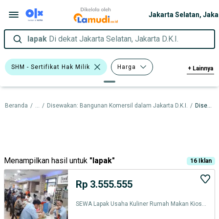
lapak
Di dekat Jakarta Selatan, Jakarta D.K.I.
SHM - Sertifikat Hak Milik
Harga
+
Lainnya
Luas Tanah
Luas Bangunan
Beranda
/
...
/
Disewakan: Bangunan Komersil dalam Jakarta D.K.I.
/
Disewakan: Bangunan Komersil dalam Jakarta Selatan
Sertifikasi
Menampilkan hasil untuk
"
lapak
"
16
Iklan
Rp 3.555.555
SEWA Lapak Usaha Kuliner Rumah Makan Kios PujaSera FoodCourt Resto F&B