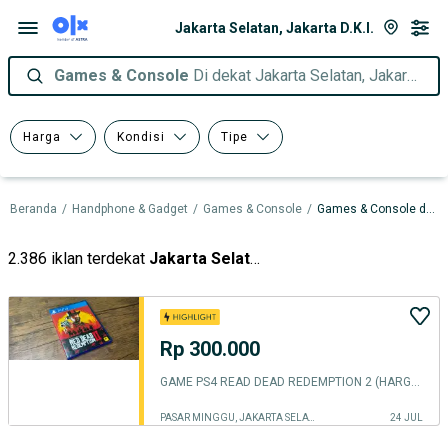
Jakarta Selatan, Jakarta D.K.I.
Games & Console
Di dekat Jakarta Selatan, Jakarta D.K.I.
Harga
Kondisi
Tipe
Beranda
/
Handphone & Gadget
/
Games & Console
/
Games & Console dalam Jakarta D.K.I.
2.386 iklan terdekat
Jakarta Selatan
Rp 300.000
GAME PS4 READ DEAD REDEMPTION 2 (HARGA NETT)
PASAR MINGGU, JAKARTA SELATAN
24 JUL