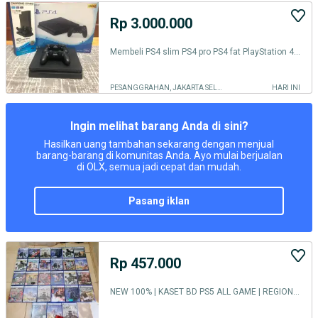
Rp 3.000.000
Membeli PS4 slim PS4 pro PS4 fat PlayStation 4 PS 4
PESANGGRAHAN, JAKARTA SELATAN
HARI INI
Ingin melihat barang Anda di sini?
Hasilkan uang tambahan sekarang dengan menjual
barang-barang di komunitas Anda. Ayo mulai berjualan
di OLX, semua jadi cepat dan mudah.
pasang iklan
Rp 457.000
NEW 100% | KASET BD PS5 ALL GAME | REGION 2 & 3 | ASIA ENGLISH | FRESH