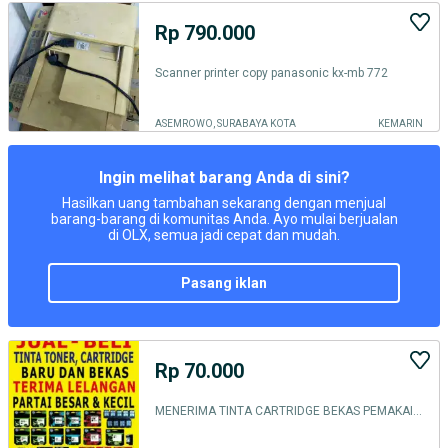
Rp 790.000
Scanner printer copy panasonic kx-mb 772
ASEMROWO, SURABAYA KOTA
KEMARIN
Ingin melihat barang Anda di sini?
Hasilkan uang tambahan sekarang dengan menjual
barang-barang di komunitas Anda. Ayo mulai berjualan
di OLX, semua jadi cepat dan mudah.
pasang iklan
Rp 70.000
MENERIMA TINTA CARTRIDGE BEKAS PEMAKAIAN KANTORAN ANDA