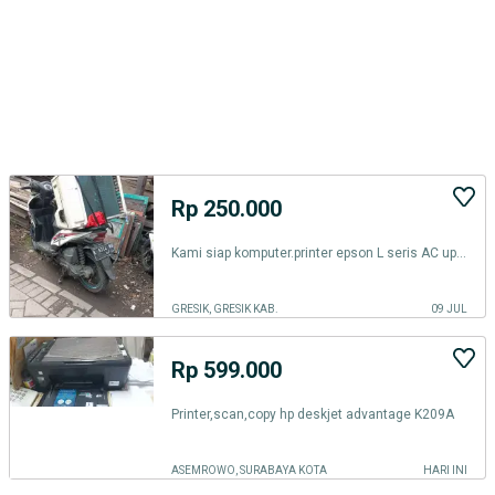
Rp 250.000
Kami siap komputer.printer epson L seris AC ups.cpu eror/rusak dll
GRESIK, GRESIK KAB.
09 JUL
Rp 599.000
Printer,scan,copy hp deskjet advantage K209A
ASEMROWO, SURABAYA KOTA
HARI INI