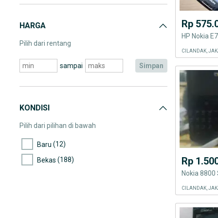
Rp 575.
HARGA
HP Nokia E7
Pilih dari rentang
CILANDAK, JAK
sampai
simpan
KONDISI
Pilih dari pilihan di bawah
(12)
Baru
Rp 1.50
(188)
Bekas
Nokia 8800 
CILANDAK, JAK