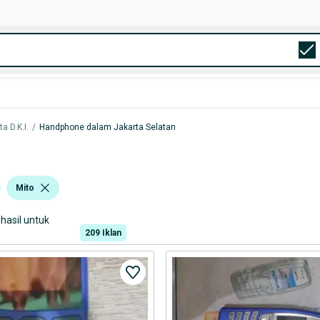
 D.K.I.
/
Handphone dalam Jakarta Selatan
Mito
hasil untuk
209
Iklan