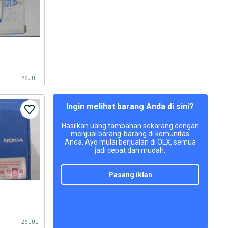
26 JUL
Ingin melihat barang Anda di sini?
Hasilkan uang tambahan sekarang dengan
menjual barang-barang di komunitas
Anda. Ayo mulai berjualan di OLX, semua
jadi cepat dan mudah.
pasang iklan
26 JUL