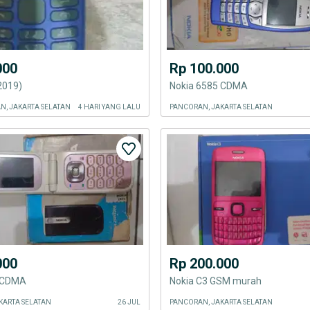
000
Rp 100.000
2019)
Nokia 6585 CDMA
, JAKARTA SELATAN
4 HARI YANG LALU
PANCORAN, JAKARTA SELATAN
000
Rp 200.000
5 CDMA
Nokia C3 GSM murah
KARTA SELATAN
26 JUL
PANCORAN, JAKARTA SELATAN