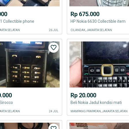
000
Rp 675.000
1 Collectible phone
HP Nokia 6630 Collectible item
ARTA SELATAN
26 JUL
CILANDAK, JAKARTA SELATAN
0.000
Rp 20.000
Sirocco
Beli Nokia Jadul kondisi mati
ARTA SELATAN
24 JUL
MAMPANG PRAPATAN, JAKARTA SELATAN