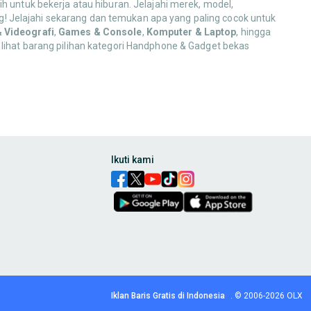
h untuk bekerja atau hiburan. Jelajahi merek, model,
! Jelajahi sekarang dan temukan apa yang paling cocok untuk
& Videografi
,
Games & Console
,
Komputer & Laptop
, hingga
 lihat barang pilihan kategori Handphone & Gadget bekas
,
charger
,
power bank
,
headset
,
earbuds
, hingga
smartwatch
dan
ak pakai, ya!
Ikuti kami
ntuk kebutuhan komunikasi, hiburan, dan produktivitas Anda!
bilizer
, hingga perlengkapan
lighting
. Dapatkan koleksi alat yang
s pendukungnya. Temukan pilihan hiburan digital yang menarik
Iklan Baris Gratis di Indonesia
.
© 2006-2026
OLX