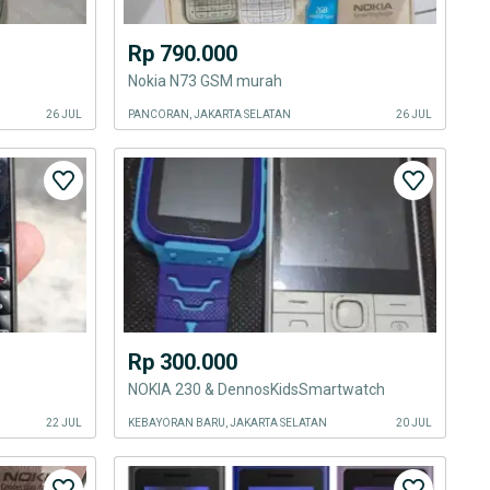
Rp 790.000
Nokia N73 GSM murah
26 JUL
PANCORAN, JAKARTA SELATAN
26 JUL
Rp 300.000
NOKIA 230 & DennosKidsSmartwatch
22 JUL
KEBAYORAN BARU, JAKARTA SELATAN
20 JUL