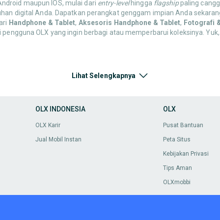
 Android maupun IOS, mulai dari
entry-level
hingga
flagship
paling canggi
uhan digital Anda. Dapatkan perangkat genggam impian Anda sekarang
ari
Handphone & Tablet
,
Aksesoris Handphone & Tablet
,
Fotografi 
ri pengguna OLX yang ingin berbagi atau memperbarui koleksinya. Yuk,
oris Handphone & Tablet
, mulai dari
case
pelindung,
screen protector
Lihat Selengkapnya
ndungi gadget Anda! Semua harga super murah dan pastikan barang lay
OLX INDONESIA
OLX
enarik di OLX. Jelajahi sekarang dan temukan apa yang paling cocok u
OLX Karir
Pusat Bantuan
Jual Mobil Instan
Peta Situs
ai dari kamera DSLR,
mirrorless
, kamera
action
, drone, lensa,
tripod
,
sta
Kebijakan Privasi
ikan momen.
Tips Aman
OLXmobbi
 Nintendo Switch, PC Gaming, hingga berbagai judul game dan aksesori