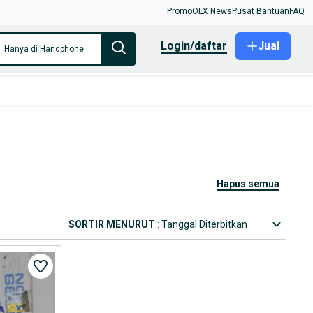
Promo
OLX News
Pusat Bantuan
FAQ
login/daftar
Jual
Hanya di Handphone
hapus semua
SORTIR MENURUT
: Tanggal Diterbitkan