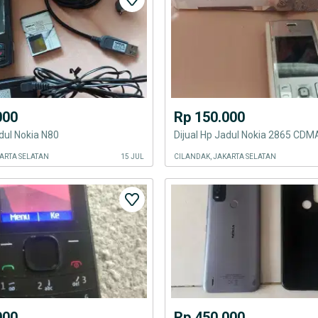
000
Rp 150.000
adul Nokia N80
Dijual Hp Jadul Nokia 2865 CDM
ARTA SELATAN
15 JUL
CILANDAK, JAKARTA SELATAN
000
Rp 450.000