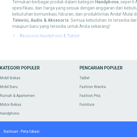
Temukan berbagai produk dalam kategori
Handphone
, seperti
spesifikasi, dan harga yang sesuai dengan anggaran dan kebut
kebutuhan komunikasi, hiburan, dan produktivitas Anda! Mulai d
Televisi, Audio & Aksesoris
. Semua kebutuhan ini tersedia da
maupun baru yang tersedia untuk Anda sekarang!
Aksesoris Handphone & Tablet
Anda bisa mendapatkan berbagai produk dalam kategori
Akses
stylus pen
. Temukan pilihan terbaik untuk melengkapi dan meli
Handphone & Gadget
KATEGORI POPULER
PENCARIAN POPULER
Lengkapi
Handphone & Gadget
Anda dengan berbagai pilihan m
Mobil Bekas
Tablet
Fotografi & Videografi
Mobil Baru
Fashion Wanita
Cari produk-produk untuk kategori
Fotografi & Videografi
, mul
Rumah & Apartemen
Fashion Pria
mendukung hobi atau profesionalisme Anda dalam mengabad
Motor Bekas
Furniture
Games & Console
Handphone
Jelajahi koleksi
Games & Console
, seperti PlayStation, Xbox,
dan sesuai dengan kesukaan Anda lewat OLX.
Bantuan
-
Peta lokasi
Komputer & Laptop