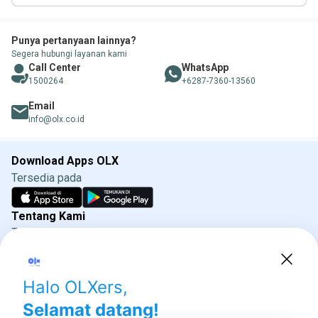
Punya pertanyaan lainnya?
Segera hubungi layanan kami
Call Center
WhatsApp
1500264
+6287-7360-13560
Email
info@olx.co.id
Download Apps OLX
Tersedia pada
Tentang Kami
Tentang OLX
Syarat & Ketentuan
Kebijakan Privasi
Kebijakan Iklan OLX
Direktorat Jenderal Perlindungan Konsumen dan
Tertib Niaga
Kementrian Perdagangan 085311111010 (WhatsApp)
Social media OLX