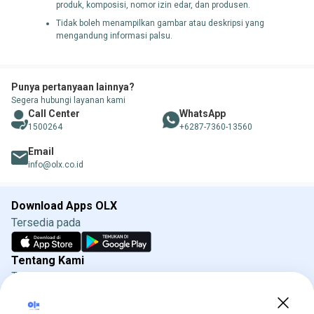
produk, komposisi, nomor izin edar, dan produsen.
Tidak boleh menampilkan gambar atau deskripsi yang
mengandung informasi palsu.
Punya pertanyaan lainnya?
Segera hubungi layanan kami
Call Center
WhatsApp
1500264
+6287-7360-13560
Email
info@olx.co.id
Download Apps OLX
Tersedia pada
Tentang Kami
Tentang OLX
Syarat & Ketentuan
Kebijakan Privasi
Kebijakan Iklan OLX
Direktorat Jenderal Perlindungan Konsumen dan