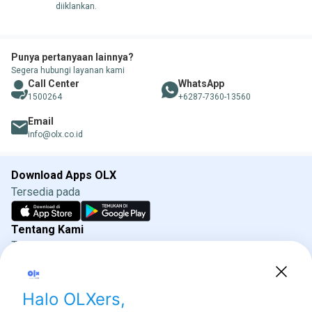
diiklankan.
Punya pertanyaan lainnya?
Segera hubungi layanan kami
Call Center
WhatsApp
1500264
+6287-7360-13560
Email
info@olx.co.id
Download Apps OLX
Tersedia pada
Tentang Kami
Tentang OLX
Syarat & Ketentuan
Kebijakan Privasi
Kebijakan Iklan OLX
Direktorat Jenderal Perlindungan Konsumen dan
Tertib Niaga