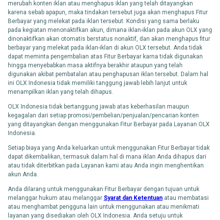
merubah konten iklan atau menghapus iklan yang telah ditayangkan
karena sebab apapun, maka tindakan tersebut juga akan menghapus Fitur
Berbayar yang melekat pada iklan tersebut. Kondisi yang sama berlaku
pada kegiatan menonaktifkan akun, dimana iklan-iklan pada akun OLX yang
dinonaktifkan akan otomatis berstatus nonaktif, dan akan menghapus fitur
berbayar yang melekat pada iklan-iklan di akun OLX tersebut. Anda tidak
dapat meminta pengembalian atas Fitur Berbayar karna tidak digunakan
hingga menyebabkan masa aktifnya berakhir ataupun yang telah
digunakan akibat pembatalan atau penghapusan iklan tersebut. Dalam hal
ini OLX Indonesia tidak memiliki tanggung jawab lebih lanjut untuk
menampilkan iklan yang telah dihapus.
OLX Indonesia tidak bertanggung jawab atas keberhasilan maupun
kegagalan dari setiap promosi/pembelian/penjualan/pencarian konten
yang ditayangkan dengan menggunakan Fitur Berbayar pada Layanan OLX
Indonesia.
Setiap biaya yang Anda keluarkan untuk menggunakan Fitur Berbayar tidak
dapat dikembalikan, termasuk dalam hal di mana iklan Anda dihapus dari
atau tidak diterbitkan pada Layanan kami atau Anda ingin menghentikan
akun Anda.
Anda dilarang untuk menggunakan Fitur Berbayar dengan tujuan untuk
melanggar hukum atau melanggar
Syarat dan Ketentuan
atau membatasi
atau menghambat pengguna lain untuk menggunakan atau menikmati
layanan yang disediakan oleh OLX Indonesia. Anda setuju untuk