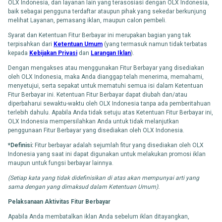
OLX Indonesia, dan layanan lain yang terasosiasi dengan OLX Indonesia,
baik sebagai pengguna terdaftar ataupun pihak yang sekedar berkunjung
melihat Layanan, pemasang iklan, maupun calon pembeli.
Syarat dan Ketentuan Fitur Berbayar ini merupakan bagian yang tak
terpisahkan dari
Ketentuan Umum
(yang termasuk namun tidak terbatas
kepada
Kebijakan Privasi
dan
Larangan Iklan
).
Dengan mengakses atau menggunakan Fitur Berbayar yang disediakan
oleh OLX Indonesia, maka Anda dianggap telah menerima, memahami,
menyetujui, serta sepakat untuk mematuhi semua isi dalam Ketentuan
Fitur Berbayar ini. Ketentuan Fitur Berbayar dapat diubah dan/atau
diperbaharui sewaktu-waktu oleh OLX Indonesia tanpa ada pemberitahuan
terlebih dahulu. Apabila Anda tidak setuju atas Ketentuan Fitur Berbayar ini,
OLX Indonesia mempersilahkan Anda untuk tidak melanjutkan
penggunaan Fitur Berbayar yang disediakan oleh OLX Indonesia.
*Definisi:
Fitur berbayar adalah sejumlah fitur yang disediakan oleh OLX
Indonesia yang saat ini dapat digunakan untuk melakukan promosi iklan
maupun untuk fungsi berbayar lainnya.
(Setiap kata yang tidak didefinisikan di atas akan mempunyai arti yang
sama dengan yang dimaksud dalam Ketentuan Umum).
Pelaksanaan Aktivitas Fitur Berbayar
Apabila Anda membatalkan iklan Anda sebelum iklan ditayangkan,