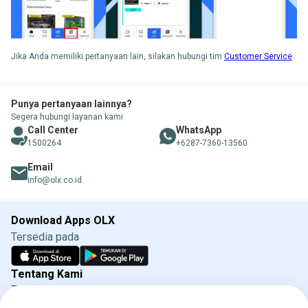
Jika Anda memiliki pertanyaan lain, silakan hubungi tim
Customer Service
.
Punya pertanyaan lainnya?
Segera hubungi layanan kami
Call Center
WhatsApp
1500264
+6287-7360-13560
Email
info@olx.co.id
Download Apps OLX
Tersedia pada
Tentang Kami
Tentang OLX
Syarat & Ketentuan