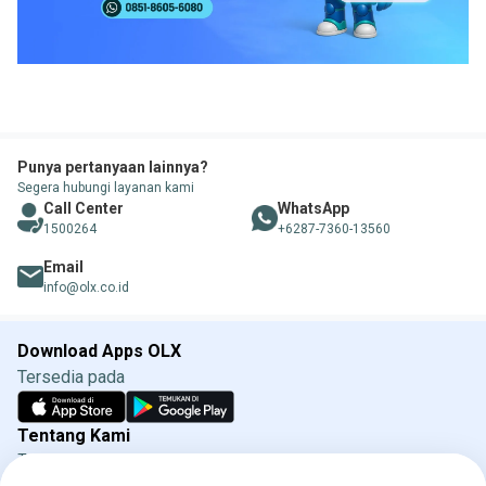
Punya pertanyaan lainnya?
Segera hubungi layanan kami
Call Center
WhatsApp
1500264
+6287-7360-13560
Email
info@olx.co.id
Download Apps OLX
Tersedia pada
Tentang Kami
Tentang OLX
Syarat & Ketentuan