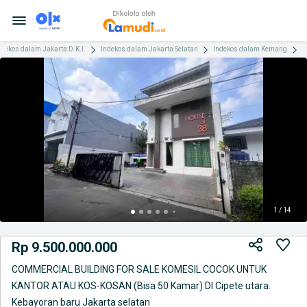
ndekos dalam Jakarta D.K.I.
Indekos dalam Jakarta Selatan
Indekos dalam Kemang
C
1 / 14
Rp 9.500.000.000
COMMERCIAL BUILDING FOR SALE KOMESIL COCOK UNTUK
KANTOR ATAU KOS-KOSAN (Bisa 50 Kamar) DI Cipete utara.
Kebayoran baru Jakarta selatan