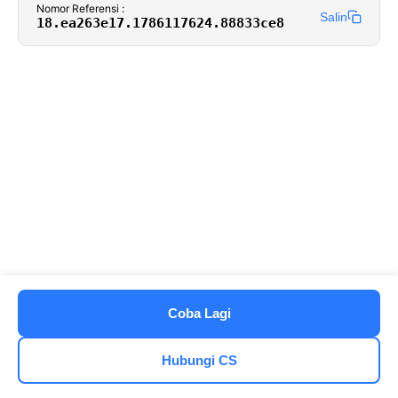
Nomor Referensi :
Salin
18.ea263e17.1786117624.88833ce8
Coba Lagi
Hubungi CS