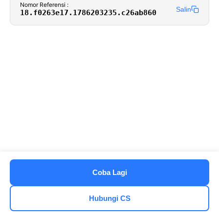
Nomor Referensi :
Salin
18.f0263e17.1786203235.c26ab860
Coba Lagi
Hubungi CS