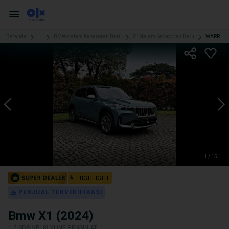
Beranda
...
BMW dalam Kebayoran Baru
X1 dalam Kebayoran Baru
WARRANTY FULL 2029! BMW X1 xLine 2024 sdrive18i 2025 u11 2023
1 / 15
HIGHLIGHT
PENJUAL TERVERIFIKASI
Bmw X1 (2024)
1.5 SDRIVE18I XLINE BENSIN-AT