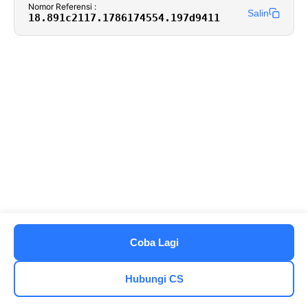
Nomor Referensi :
Salin
18.891c2117.1786174554.197d9411
Coba Lagi
Hubungi CS