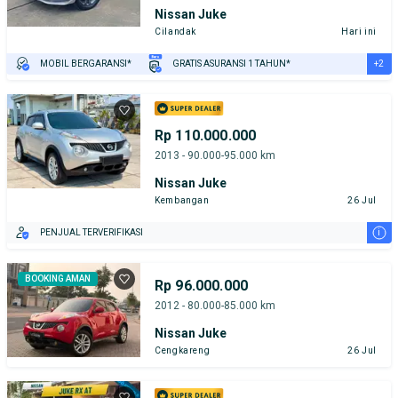
Nissan Juke
Cilandak
Hari ini
+2
MOBIL BERGARANSI*
GRATIS ASURANSI 1 TAHUN*
TEST DRIVE DARI RUMAH
GRATIS BIAYA JASA PERAWATAN*
Rp 110.000.000
2013 - 90.000-95.000 km
Nissan Juke
Kembangan
26 Jul
i
PENJUAL TERVERIFIKASI
BOOKING AMAN
Rp 96.000.000
2012 - 80.000-85.000 km
Nissan Juke
Cengkareng
26 Jul