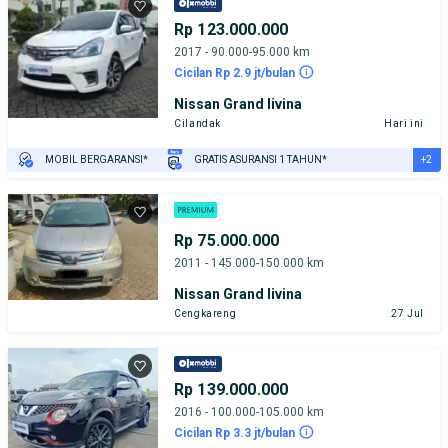
Rp 123.000.000
2017 - 90.000-95.000 km
Cicilan Rp 2.9 jt/bulan
Nissan Grand livina
Cilandak
Hari ini
+2
MOBIL BERGARANSI*
GRATIS ASURANSI 1 TAHUN*
TEST DRIVE DARI RUMAH
GRATIS BIAYA JASA PERAWATAN*
Rp 75.000.000
2011 - 145.000-150.000 km
Nissan Grand livina
Cengkareng
27 Jul
Rp 139.000.000
2016 - 100.000-105.000 km
Cicilan Rp 3.3 jt/bulan