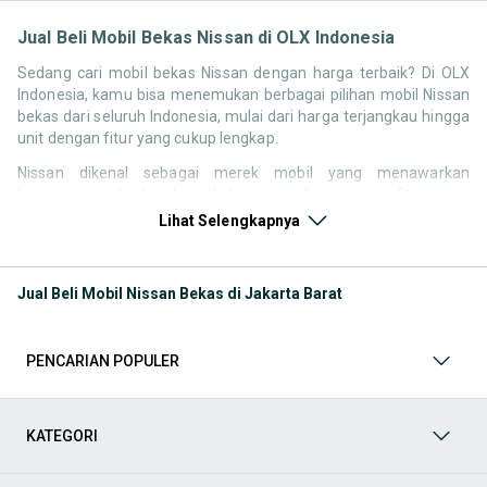
Jual Beli Mobil Bekas Nissan di OLX Indonesia
Sedang cari mobil bekas Nissan dengan harga terbaik? Di OLX
Indonesia, kamu bisa menemukan berbagai pilihan mobil Nissan
bekas dari seluruh Indonesia, mulai dari harga terjangkau hingga
unit dengan fitur yang cukup lengkap.
Nissan dikenal sebagai merek mobil yang menawarkan
kenyamanan berkendara, kabin yang lega, serta fitur yang
kompetitif di kelasnya. Hal ini membuat pencarian seperti mobil
Lihat Selengkapnya
bekas Nissan, harga Nissan bekas, atau Nissan second terbaik
tetap memiliki peminat di Indonesia.
Jual Beli Mobil Nissan Bekas di Jakarta Barat
Melalui halaman ini, kamu bisa langsung membandingkan
berbagai listing mobil bekas Nissan berdasarkan harga, tahun,
lokasi, hingga tipe kendaraan tanpa perlu berpindah platform.
PENCARIAN POPULER
Model Mobil Bekas Nissan yang Paling Banyak Dicari
Beberapa model Nissan memiliki permintaan yang cukup stabil di
KATEGORI
pasar mobil bekas, baik untuk kebutuhan keluarga maupun
penggunaan harian.