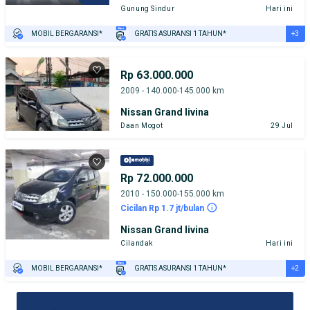
Gunung Sindur
Hari ini
+3
MOBIL BERGARANSI*
GRATIS ASURANSI 1 TAHUN*
TEST DRIVE DARI RUMAH
GRATIS BIAYA JASA PERAWATAN*
PENJUAL TERVERIFIKASI
Rp 63.000.000
2009 - 140.000-145.000 km
Nissan Grand livina
Daan Mogot
29 Jul
Rp 72.000.000
2010 - 150.000-155.000 km
Cicilan Rp 1.7 jt/bulan
Nissan Grand livina
Cilandak
Hari ini
+2
MOBIL BERGARANSI*
GRATIS ASURANSI 1 TAHUN*
TEST DRIVE DARI RUMAH
GRATIS BIAYA JASA PERAWATAN*