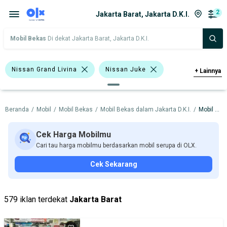
2
Jakarta Barat, Jakarta D.K.I.
Mobil Bekas
Di dekat Jakarta Barat, Jakarta D.K.I.
Nissan Grand Livina
Nissan Juke
+
Lainnya
Nissan
Beranda
/
Mobil
/
Mobil Bekas
/
Mobil Bekas dalam Jakarta D.K.I.
/
Mobil Bekas dalam Jakarta Barat
Harga
Merek Dan Model
Tahun
Tipe Bodi
Tipe Membership
Cek Harga Mobilmu
Cari tau harga mobilmu berdasarkan mobil serupa di OLX.
Cek Sekarang
579 iklan terdekat
Jakarta Barat