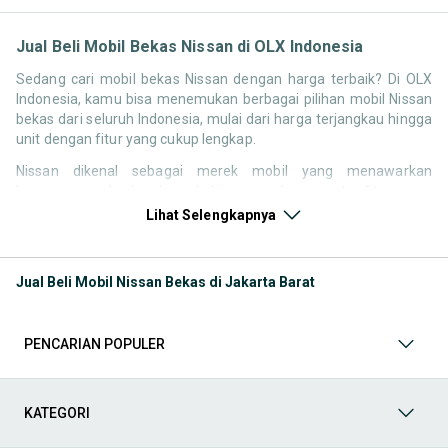
Jual Beli Mobil Bekas Nissan di OLX Indonesia
Sedang cari mobil bekas Nissan dengan harga terbaik? Di OLX
Indonesia, kamu bisa menemukan berbagai pilihan mobil Nissan
bekas dari seluruh Indonesia, mulai dari harga terjangkau hingga
unit dengan fitur yang cukup lengkap.
Nissan dikenal sebagai merek mobil yang menawarkan
kenyamanan berkendara, kabin yang lega, serta fitur yang
kompetitif di kelasnya. Hal ini membuat pencarian seperti mobil
Lihat Selengkapnya
bekas Nissan, harga Nissan bekas, atau Nissan second terbaik
tetap memiliki peminat di Indonesia.
Jual Beli Mobil Nissan Bekas di Jakarta Barat
Melalui halaman ini, kamu bisa langsung membandingkan
berbagai listing mobil bekas Nissan berdasarkan harga, tahun,
lokasi, hingga tipe kendaraan tanpa perlu berpindah platform.
PENCARIAN POPULER
Model Mobil Bekas Nissan yang Paling Banyak Dicari
Beberapa model Nissan memiliki permintaan yang cukup stabil di
KATEGORI
pasar mobil bekas, baik untuk kebutuhan keluarga maupun