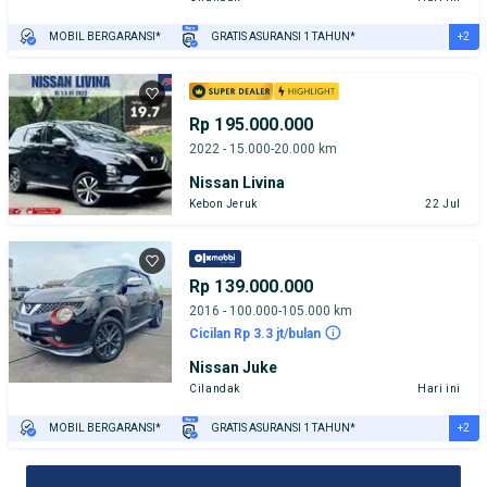
+2
MOBIL BERGARANSI*
GRATIS ASURANSI 1 TAHUN*
TEST DRIVE DARI RUMAH
GRATIS BIAYA JASA PERAWATAN*
Rp 195.000.000
2022 - 15.000-20.000 km
Nissan Livina
Kebon Jeruk
22 Jul
Rp 139.000.000
2016 - 100.000-105.000 km
Cicilan Rp 3.3 jt/bulan
Nissan Juke
Cilandak
Hari ini
+2
MOBIL BERGARANSI*
GRATIS ASURANSI 1 TAHUN*
TEST DRIVE DARI RUMAH
GRATIS BIAYA JASA PERAWATAN*