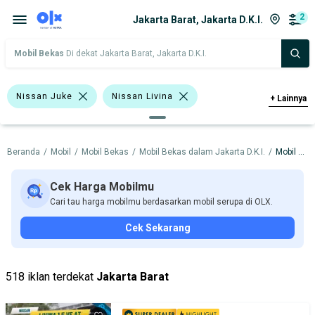
2
Jakarta Barat, Jakarta D.K.I.
Mobil Bekas
Di dekat Jakarta Barat, Jakarta D.K.I.
Nissan Juke
Nissan Livina
+
Lainnya
Nissan
Beranda
/
Mobil
/
Mobil Bekas
/
Mobil Bekas dalam Jakarta D.K.I.
/
Mobil Bekas dalam Jakarta Barat
Harga
Merek Dan Model
Tahun
Tipe Bodi
Tipe Membership
Cek Harga Mobilmu
Cari tau harga mobilmu berdasarkan mobil serupa di OLX.
Cek Sekarang
518 iklan terdekat
Jakarta Barat