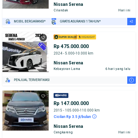
Nissan Serena
Cilandak
Hari ini
+2
MOBIL BERGARANSI*
GRATIS ASURANSI 1 TAHUN*
TEST DRIVE DARI RUMAH
GRATIS BIAYA JASA PERAWATAN*
Rp 475.000.000
2024 - 5.000-10.000 km
Nissan Serena
Kebayoran Lama
6 hari yang lalu
i
PENJUAL TERVERIFIKASI
Rp 147.000.000
2015 - 105.000-110.000 km
Cicilan Rp 3.5 jt/bulan
Nissan Serena
Cengkareng
Hari ini