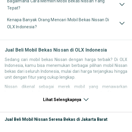
Bagaimana Cara Memilih Mobil Bekas Nissan Yang
Tepat?
Kenapa Banyak Orang Mencari Mobil Bekas Nissan Di
OLX Indonesia?
Jual Beli Mobil Bekas Nissan di OLX Indonesia
Sedang cari mobil bekas Nissan dengan harga terbaik? Di OLX
Indonesia, kamu bisa menemukan berbagai pilihan mobil Nissan
bekas dari seluruh Indonesia, mulai dari harga terjangkau hingga
unit dengan fitur yang cukup lengkap.
Nissan dikenal sebagai merek mobil yang menawarkan
kenyamanan berkendara, kabin yang lega, serta fitur yang
kompetitif di kelasnya. Hal ini membuat pencarian seperti mobil
Lihat Selengkapnya
bekas Nissan, harga Nissan bekas, atau Nissan second terbaik
tetap memiliki peminat di Indonesia.
Jual Beli Mobil Nissan Serena Bekas di Jakarta Barat
Melalui halaman ini, kamu bisa langsung membandingkan
berbagai listing mobil bekas Nissan berdasarkan harga, tahun,
lokasi, hingga tipe kendaraan tanpa perlu berpindah platform.