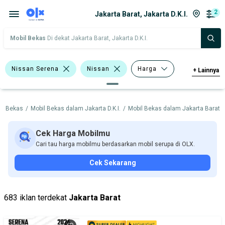
2
Jakarta Barat, Jakarta D.K.I.
Mobil Bekas
Di dekat Jakarta Barat, Jakarta D.K.I.
Nissan Serena
Nissan
Harga
+
Lainnya
Merek Dan Model
Tahun
il Bekas
/
Mobil Bekas dalam Jakarta D.K.I.
/
Mobil Bekas dalam Jakarta Barat
/
Tipe Bodi
Tipe Membership
Cek Harga Mobilmu
Cari tau harga mobilmu berdasarkan mobil serupa di OLX.
Cek Sekarang
683 iklan terdekat
Jakarta Barat