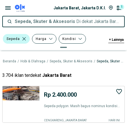
1
Jakarta Barat, Jakarta D.K.I.
Sepeda, Skuter & Aksesoris
Di dekat Jakarta Barat, Jakarta D.K.I.
Sepeda
Harga
Kondisi
+
Lainnya
Tipe
Beranda
/
Hobi & Olahraga
/
Sepeda, Skuter & Aksesoris
/
Sepeda, Skuter & Aksesoris dalam Jakarta D.K.I.
3.704 iklan terdekat
Jakarta Barat
Rp 2.400.000
Sepeda polygon. Masih bagus nominus kondisi mulus tinggal pakai aja
CENGKARENG, JAKARTA BARAT
HARI INI