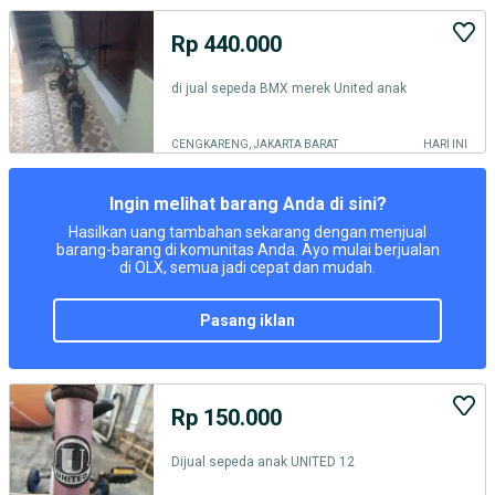
Rp 440.000
di jual sepeda BMX merek United anak
CENGKARENG, JAKARTA BARAT
HARI INI
Ingin melihat barang Anda di sini?
Hasilkan uang tambahan sekarang dengan menjual
barang-barang di komunitas Anda. Ayo mulai berjualan
di OLX, semua jadi cepat dan mudah.
pasang iklan
Rp 150.000
Dijual sepeda anak UNITED 12