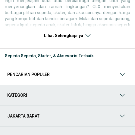
Ingin menjelajahi kota atau berolahraga dengan cara yang
menyenangkan dan ramah lingkungan? OLX menyediakan
berbagai pilihan sepeda, skuter, dan aksesorisnya dengan harga
yang kompetitif dan kondisi beragam. Mulai dari sepeda gunung,
sepeda lipat, sepeda anak, skuter listrik, hingga aksesoris seperti
helm, lampu sepeda, dan tas saddle semuanya dapat Anda
Lihat Selengkapnya
temukan dengan mudah sesuai kebutuhan.
Dengan fitur pencarian yang praktis dan kategori yang lengkap,
Anda dapat menyesuaikan pilihan berdasarkan tipe kendaraan,
Sepeda Sepeda, Skuter, & Aksesoris Terbaik
merek, kondisi, dan kisaran harga. Belanja kebutuhan
transportasi dan hobi jadi lebih mudah, cepat, dan terjangkau
hanya di OLX! Berikut ini adalah kategori lainnya yang bisa Anda
PENCARIAN POPULER
temukan:
Hobi & Olahraga:
Temukan perlengkapan untuk mendukung
aktivitas hobi dan olahraga Anda, seperti alat musik, alat
KATEGORI
fitness, sepeda, raket, dan perlengkapan outdoor. Cocok
untuk pemula hingga profesional yang ingin tetap aktif dan
menyalurkan minatnya.
JAKARTA BARAT
Alat Musik & Aksesoris
: Temukan berbagai pilihan alat musik
di OLX! Mulai dari gitar, keyboard, drum, hingga alat musik
tradisional. Cocok untuk pemula hingga musisi profesional.
Tersedia juga aksesoris pelengkap seperti amplifier, efek,