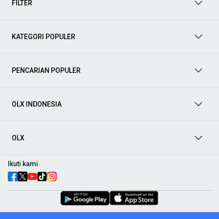
FILTER
stand, dan kabel audio. Semua bisa disesuaikan dengan
kebutuhan dan budget Anda untuk mendukung hobi
bermusik.
KATEGORI POPULER
Alat & Pakaian Olahraga
: Jaga kebugaran tubuh dengan
perlengkapan olahraga dari OLX! Temukan alat gym, matras
yoga, raket, sepatu lari, hingga pakaian olahraga berkualitas.
Cocok untuk olahraga di rumah maupun luar ruangan. Pilih
PENCARIAN POPULER
sesuai jenis olahraga dan kenyamanan yang Anda butuhkan
Kesenian & Handicraft
: Temukan berbagai perlengkapan seni
dan kerajinan tangan seperti alat lukis, benang rajut, clay, dan
OLX INDONESIA
bahan DIY lainnya. Cocok untuk seniman, pengrajin, maupun
pemula yang ingin menyalurkan ide kreatif.
Buku Cetak & Digital
: Dukung kecintaan membaca Anda
dengan koleksi buku di OLX! Tersedia buku cetak dan digital
OLX
berbagai genre, seperti novel, buku anak, buku pelajaran,
komik, hingga e-book.
Ikuti kami
Koleksi & Mainan Hobi
: Temukan barang koleksi dan mainan
hobi terbaik hanya di OLX! Mulai dari action figure, LEGO,
diecast mobil, kartu koleksi, hingga miniatur langka. Baik
untuk kolektor maupun penggemar hobi baru
Musik & Film
: Nikmati kembali rilisan fisik seperti CD, kaset,
DVD, hingga piringan hitam dari berbagai genre musik dan