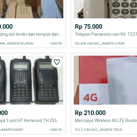
0.000
Rp 75.000
Telepon dinding set terdiri dari tempat dan telepon warna kuning
Telepon Panasonic seri KX-T2
MA, JAKARTA SELATAN
HARI INI
KELAPA GADING, JAKARTA UTARA
000
Rp 210.000
Jual seadanya 3 unit HT Kenwood TH 255A , VHF .
Mercusys Wireless 4G LTE Route
JAKARTA BARAT
HARI INI
PULO GADUNG, JAKARTA TIMUR