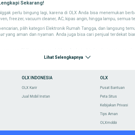
Lengkapi Sekarang!
gak perlu bingung lagi, karena di OLX Anda bisa menemukan berbag
 oven, freezer, vacuum cleaner, AC, kipas angin, hingga lampu, semua t
ncarian, pilih kategori Elektronik Rumah Tangga, dan langsung te
hat
yang aman dan nyaman. Anda juga bisa cari penjual terdekat biar
 keamanan OLX yang memudahkan Anda terhindar dari penipuan. Jadi
t OLX! Anda juga bisa mengecek berbagai
kebutuhan rumah tangga lai
Lihat Selengkapnya
n untuk bersantai sambil menonton TV bekas Anda, meja TV yang pas 
ilihan barang bekas yang bisa mempercantik rumah Anda dengan harg
ari peralatan bangunan dan material bekas yang masih fungsional dan
OLX INDONESIA
OLX
an tanpa harus membeli barang baru dengan harga mahal. Ini cara c
OLX Karir
Pusat Bantuan
alatan bangunan dan material bekas yang masih fungsional dan layak 
kan tanpa harus membeli barang baru dengan harga mahal.
Jual Mobil Instan
Peta Situs
ah bangku taman bekas untuk bersantai di sore hari, atau mencari
Kebijakan Privasi
ntuk mempercantik area luar rumah Anda tanpa harus membeli baru,
Tips Aman
 elektronik rumah tangga dan perlengkapan besar, masih banyak ke
OLXmobbi
g-barang kecil tapi esensial seperti alat kebersihan, rak penyimpan