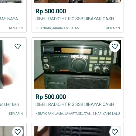
Rp 500.000
DIBELI RADIO HT RIG SSB GPS KAMI BAYAR CASH TUNAI
DIBELI RADIO HT RIG SSB DIBAYAR CASH TUNAI
KEMARIN
CILANDAK, JAKARTA SELATAN
KEMARIN
Rp 500.000
Rig ht icom v8 bukan cb antena boster kenwod baofeng
DIBELI RADIO HT RIG SSB DIBAYAR CASH TUNAI
KEMARIN
KEBAYORAN LAMA, JAKARTA SELATAN
2 HARI YANG LALU