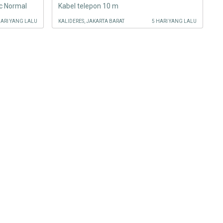
c Normal
Kabel telepon 10 m
HARI YANG LALU
KALIDERES, JAKARTA BARAT
5 HARI YANG LALU