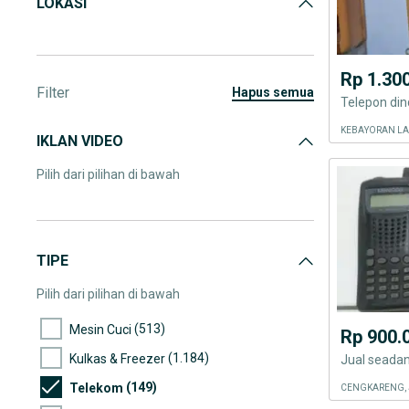
LOKASI
Rp 1.30
Filter
hapus semua
KEBAYORAN LA
IKLAN VIDEO
Pilih dari pilihan di bawah
TIPE
Pilih dari pilihan di bawah
(513)
Mesin Cuci
Rp 900.
(1.184)
Kulkas & Freezer
(149)
Telekom
CENGKARENG, 