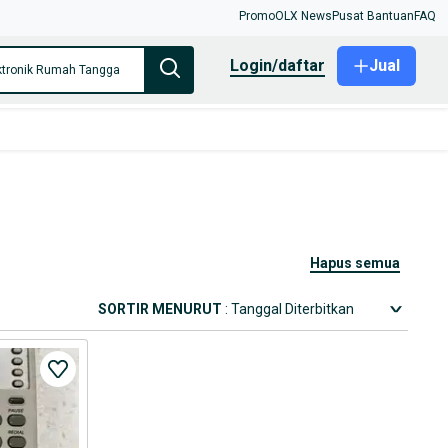
Promo
OLX News
Pusat Bantuan
FAQ
login/daftar
Jual
ktronik Rumah Tangga
hapus semua
SORTIR MENURUT
: Tanggal Diterbitkan