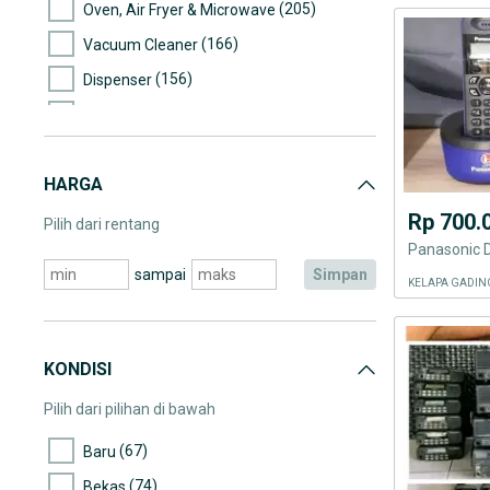
(205)
Oven, Air Fryer & Microwave
(166)
Vacuum Cleaner
(156)
Dispenser
(2.195)
AC & Kipas Angin
(1.877)
Elektronik Lainnya
HARGA
(334)
Lampu
Rp 700.
Pilih dari rentang
sampai
simpan
KELAPA GADIN
KONDISI
Pilih dari pilihan di bawah
(67)
Baru
(74)
Bekas