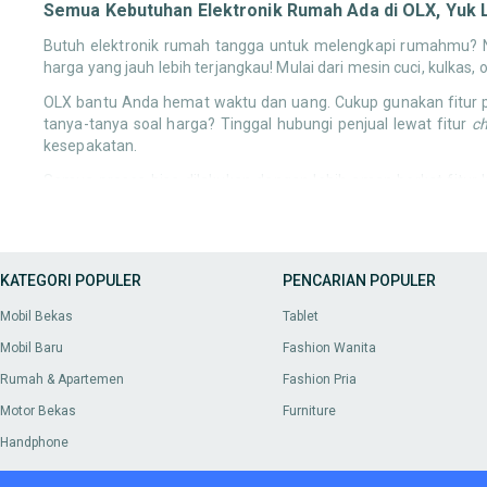
Semua Kebutuhan Elektronik Rumah Ada di OLX, Yuk 
Butuh elektronik rumah tangga untuk melengkapi rumahmu? Ng
harga yang jauh lebih terjangkau! Mulai dari mesin cuci, kulkas,
OLX bantu Anda hemat waktu dan uang. Cukup gunakan fitur pe
tanya-tanya soal harga? Tinggal hubungi penjual lewat fitur
c
kesepakatan.
Semua proses bisa dilakukan dengan lebih aman berkat fitur
temukan di OLX! Yuk, lengkapi rumah impianmu sekarang lewa
Kebutuhan Furnitur & Dekorasi Rumah
: Temukan sofa nyama
menyimpan gadget tanpa harus menguras kantong. Banyak p
KATEGORI POPULER
Kebutuhan Peralatan Bangunan & Material
PENCARIAN POPULER
: Anda bisa menc
bekas berkualitas, Anda bisa menemukan apa yang dibutuhk
Mobil Bekas
Tablet
Kebutuhan Perlengkapan Rumah & Dapur
: Cari banyak per
bekas berkualitas, Anda bisa menemukan apa yang dibutuh
Mobil Baru
Fashion Wanita
Kebutuhan Taman & Outdoor
: Mungkin Anda ingin menamb
Rumah & Apartemen
Fashion Pria
bekas yang kondisinya masih bagus dan siap digunakan u
temukan di OLX.
Motor Bekas
Furniture
Kebutuhan Rumah Tangga Lainnya:
Selain kategori utama
Handphone
dengan kondisi bekas yang berkualitas. Ini termasuk baran
untuk perangkat elektronik Anda.