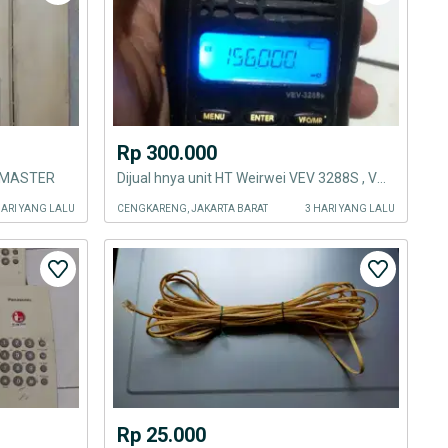
Rp 300.000
 MASTER
Dijual hnya unit HT Weirwei VEV 3288S , VHF .
HARI YANG LALU
CENGKARENG, JAKARTA BARAT
3 HARI YANG LALU
Rp 25.000