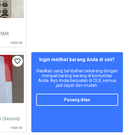
375MX
HARI INI
Ingin melihat barang Anda di sini?
Hasilkan uang tambahan sekarang dengan
menjual barang-barang di komunitas
Anda. Ayo mulai berjualan di OLX, semua
jadi cepat dan mudah.
pasang iklan
r (Second)
HARI INI