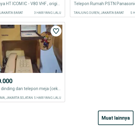
Jual seadanya HT ICOM IC - V80 VHF , original .
Telepon Rumah PSTN Panasoni
JAKARTA BARAT
3 HARI YANG LALU
TANJUNG DUREN, JAKARTA BARAT
5 
0.000
Box telepon dinding dan telepon meja (cek keterangan)
MA, JAKARTA SELATAN
5 HARI YANG LALU
muat lainnya