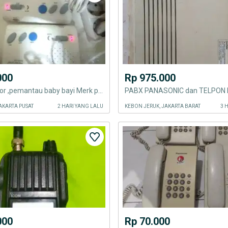
000
Rp 975.000
Obral monitor ,pemantau baby bayi Merk panafone 821
PABX PANASONIC dan TELPON
AKARTA PUSAT
2 HARI YANG LALU
KEBON JERUK, JAKARTA BARAT
3 
000
Rp 70.000