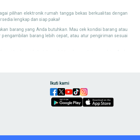
ai pilihan elektronik rumah tangga bekas berkualitas dengan
ersedia lengkap dan siap pakai!
mukan barang yang Anda butuhkan. Mau cek kondisi barang atau
 pengambilan barang lebih cepat, atau atur pengiriman sesuai
, cari berbagai kebutuhan elektronik rumah tangga bisa Anda
nnya di OLX
!
untuk perangkat entertainment, atau lemari yang serasi untuk
a yang jauh lebih terjangkau!
 layak pakai. Dari perkakas tangan, sisa keramik, hingga kabel
Ikuti kami
erdas untuk hemat biaya proyek rumah Anda.
pakai di OLX. Dari perkakas tangan, sisa keramik, hingga kabel
 lampu taman bekas untuk melengkapi suasana. Banyak barang
 sehingga serasi dengan barang-barang berkualitas yang Anda
butuhan rumah tangga lainnya yang bisa Anda temukan di OLX
an, atau bahkan smart plug bekas yang masih berfungsi optimal