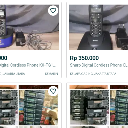
000
Rp 350.000
Panasonic Digital Cordless Phone KX-TG1311
Sharp Digital Cordless Phone C
G, JAKARTA UTARA
KEMARIN
KELAPA GADING, JAKARTA UTARA