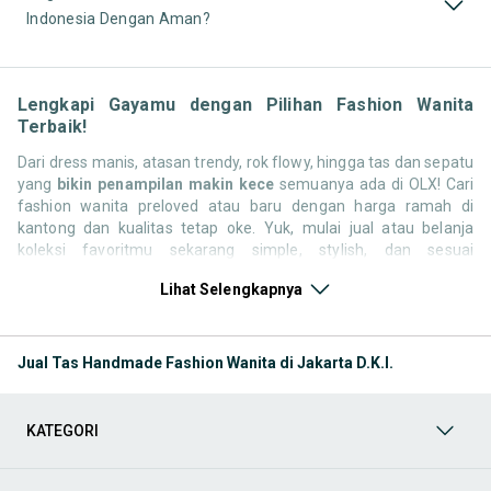
Indonesia Dengan Aman?
Lengkapi Gayamu dengan Pilihan Fashion Wanita
Terbaik!
Dari dress manis, atasan trendy, rok flowy, hingga tas dan sepatu
yang
bikin penampilan makin kece
semuanya ada di OLX! Cari
fashion wanita preloved atau baru dengan harga ramah di
kantong dan kualitas tetap oke. Yuk, mulai jual atau belanja
koleksi favoritmu sekarang simple, stylish, dan sesuai
kepribadianmu!
Lihat Selengkapnya
Kategori Keperluan Fashion Wanita
Lengkapi penampilanmu
dengan berbagai pilihan fashion wanita terbaik di OLX! Dari
dress elegan, atasan kekinian, hijab stylish, tas dan sepatu
Jual Tas Handmade Fashion Wanita di Jakarta D.K.I.
kece, hingga aksesori cantik semuanya bisa kamu temukan
di sini. Jelajahi koleksi yang sesuai dengan gaya dan
kebutuhan fashionmu, baik barang baru maupun preloved
KATEGORI
berkualitas. Belanja hemat, tampil maksimal semua bisa
dimulai dari OLX!
Kategori Keperluan Fashion Pria
Upgrade gaya harianmu