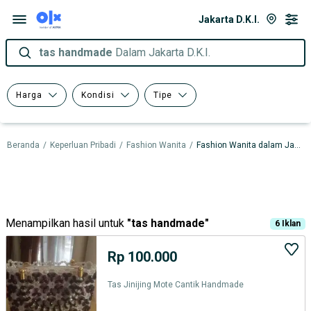
Jakarta D.K.I.
tas handmade
Dalam Jakarta D.K.I.
Harga
Kondisi
Tipe
Beranda
/
Keperluan Pribadi
/
Fashion Wanita
/
Fashion Wanita dalam Jakarta D.K.I.
Menampilkan hasil untuk
"
tas handmade
"
6
Iklan
Rp 100.000
Tas Jinijing Mote Cantik Handmade