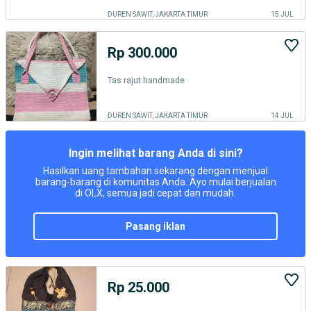
DUREN SAWIT, JAKARTA TIMUR
15 JUL
Rp 300.000
Tas rajut handmade
DUREN SAWIT, JAKARTA TIMUR
14 JUL
Ingin melihat barang Anda di sini?
Hasilkan uang tambahan sekarang dengan menjual
barang-barang di komunitas Anda. Ayo mulai berjualan
di OLX, semua jadi cepat dan mudah.
pasang iklan
Rp 25.000