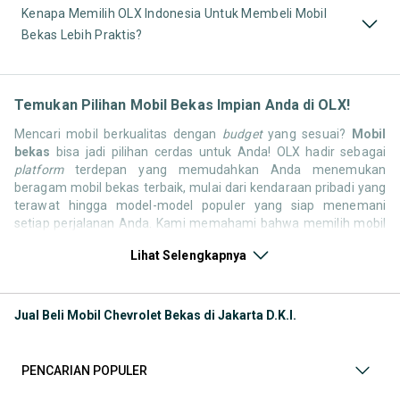
Kenapa Memilih OLX Indonesia Untuk Membeli Mobil
Bekas Lebih Praktis?
Temukan Pilihan Mobil Bekas Impian Anda di OLX!
Mencari mobil berkualitas dengan
budget
yang sesuai?
Mobil
bekas
bisa jadi pilihan cerdas untuk Anda! OLX hadir sebagai
platform
terdepan yang memudahkan Anda menemukan
beragam mobil bekas terbaik, mulai dari kendaraan pribadi yang
terawat hingga model-model populer yang siap menemani
setiap perjalanan Anda. Kami memahami bahwa memilih mobil
bekas butuh kepercayaan, oleh karena itu OLX menyediakan
Lihat Selengkapnya
ribuan daftar dari penjual terpercaya di seluruh Indonesia.
Jelajahi sekarang dan temukan mobil bekas yang paling sesuai
dengan gaya hidup, kebutuhan, dan
budget
Anda!
Jual Beli Mobil Chevrolet Bekas di Jakarta D.K.I.
Memilih
mobil bekas
yang tepat tentu bukan perkara mudah.
Apakah Anda mencari mobil keluarga yang luas, SUV yang
tangguh untuk petualangan, sedan yang elegan untuk tampilan
PENCARIAN POPULER
berkelas, atau mobil kota yang irit dan lincah? Di OLX, Anda akan
menemukan berbagai pilihan mobil bekas dari berbagai merek