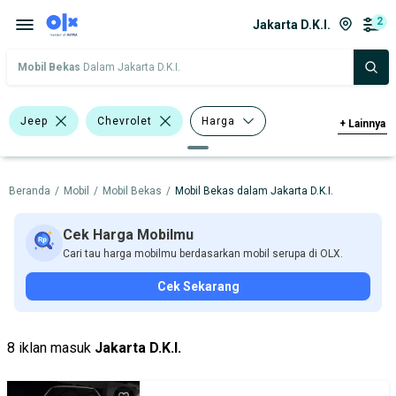
2
Jakarta D.K.I.
Mobil Bekas
Dalam Jakarta D.K.I.
Jeep
Chevrolet
Harga
+
Lainnya
Merek Dan Model
Tahun
Beranda
/
Mobil
/
Mobil Bekas
/
Mobil Bekas dalam Jakarta D.K.I.
Tipe Bodi
Tipe Membership
Cek Harga Mobilmu
Cari tau harga mobilmu berdasarkan mobil serupa di OLX.
Cek Sekarang
8 iklan masuk
Jakarta D.K.I.