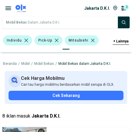
3
Jakarta D.K.I.
Mobil Bekas
Dalam Jakarta D.K.I.
Individu
Pick-Up
Mitsubishi
+
Lainnya
Harga
Merek Dan Model
Tahun
Beranda
/
Mobil
/
Mobil Bekas
/
Mobil Bekas dalam Jakarta D.K.I.
Tipe Bodi
Tipe Membership
Cek Harga Mobilmu
Cari tau harga mobilmu berdasarkan mobil serupa di OLX.
Cek Sekarang
8 iklan masuk
Jakarta D.K.I.