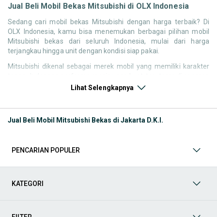
Jual Beli Mobil Bekas Mitsubishi di OLX Indonesia
Sedang cari mobil bekas Mitsubishi dengan harga terbaik? Di
OLX Indonesia, kamu bisa menemukan berbagai pilihan mobil
Mitsubishi bekas dari seluruh Indonesia, mulai dari harga
terjangkau hingga unit dengan kondisi siap pakai.
Mitsubishi dikenal sebagai merek mobil yang memiliki karakter
tangguh dengan performa mesin yang kuat, terutama di segmen
SUV dan kendaraan keluarga. Hal ini membuat pencarian seperti
Lihat Selengkapnya
mobil bekas Mitsubishi, harga Mitsubishi bekas, atau Mitsubishi
second terbaik tetap tinggi di pasar Indonesia.
Jual Beli Mobil Mitsubishi Bekas di Jakarta D.K.I.
Melalui halaman ini, kamu bisa langsung membandingkan
berbagai listing mobil bekas Mitsubishi berdasarkan harga,
tahun, lokasi, hingga tipe kendaraan tanpa perlu berpindah
platform.
PENCARIAN POPULER
Model Mobil Bekas Mitsubishi yang Paling Banyak
KATEGORI
Dicari
Beberapa model Mitsubishi memiliki permintaan tinggi di pasar
mobil bekas karena dikenal kuat, nyaman, dan cocok untuk
FILTER