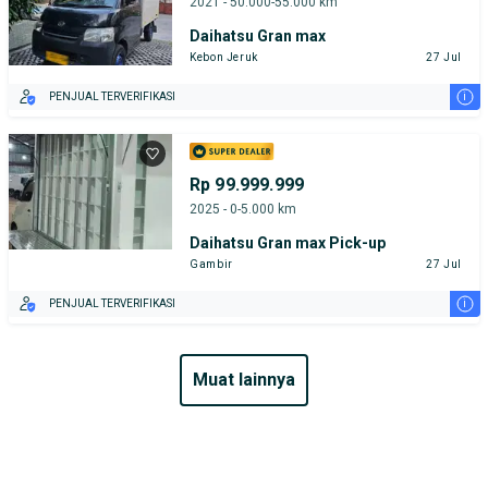
2021 - 50.000-55.000 km
Daihatsu Gran max
Kebon Jeruk
27 Jul
i
PENJUAL TERVERIFIKASI
Rp 99.999.999
2025 - 0-5.000 km
Daihatsu Gran max Pick-up
Gambir
27 Jul
i
PENJUAL TERVERIFIKASI
muat lainnya