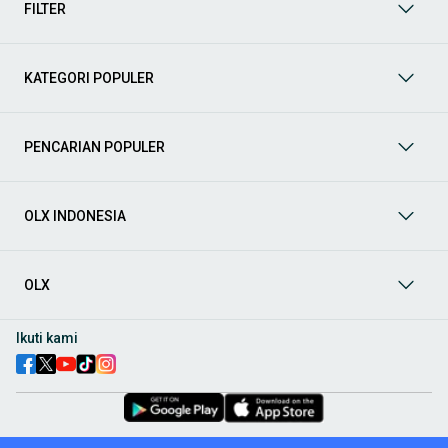
FILTER
Mobil
: Temukan berbagai pilihan mobil berkualitas dan
terpercaya di OLX! Dapatkan penawaran terbaik untuk
berbagai jenis mobil baru maupun bekas dengan kondisi
KATEGORI POPULER
prima dan riwayat yang jelas. Mulai dari Honda, Toyota,
Suzuki, hingga Mitsubishi, tersedia berbagai model MPV, SUV,
Sedan, dan lainnya.
PENCARIAN POPULER
Aksesoris Mobil
: Lengkapi tampilan dan fungsionalitas mobil
Anda dengan
aksesoris mobil
terbaik dari OLX! Temukan
beragam pilihan produk berkualitas tinggi, mulai dari
aksesoris interior seperti sarung jok dan karpet, hingga
OLX INDONESIA
aksesoris eksterior seperti
body kit
dan
roof rack
.
Audio Mobil
: Nikmati perjalanan Anda dengan pengalaman
audio terbaik bersama
audio mobil
dari OLX! Tersedia
OLX
berbagai pilihan
head unit
, speaker, amplifier, subwoofer,
hingga instalasi audio profesional. Cocok untuk Anda yang
ingin meningkatkan kualitas suara dalam kabin
mobil
,
Ikuti kami
menjadikan setiap perjalanan lebih menyenangkan.
Spare Part Mobil
: Jaga performa
mobil
Anda dengan
spare
part mobil
original dan berkualitas dari OLX! Temukan
berbagai komponen penting mulai dari filter oli, kampas rem,
busi, hingga komponen mesin lainnya.