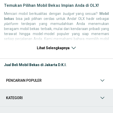
Temukan Pilihan Mobil Bekas Impian Anda di OLX!
Mencari mobil berkualitas dengan
budget
yang sesuai?
Mobil
bekas
bisa jadi pilihan cerdas untuk Anda! OLX hadir sebagai
platform
terdepan yang memudahkan Anda menemukan
beragam mobil bekas terbaik, mulai dari kendaraan pribadi yang
terawat hingga model-model populer yang siap menemani
setiap perjalanan Anda. Kami memahami bahwa memilih mobil
bekas butuh kepercayaan, oleh karena itu OLX menyediakan
Lihat Selengkapnya
ribuan daftar dari penjual terpercaya di seluruh Indonesia.
Jelajahi sekarang dan temukan mobil bekas yang paling sesuai
dengan gaya hidup, kebutuhan, dan
budget
Anda!
Jual Beli Mobil Bekas di Jakarta D.K.I.
Memilih
mobil bekas
yang tepat tentu bukan perkara mudah.
Apakah Anda mencari mobil keluarga yang luas, SUV yang
tangguh untuk petualangan, sedan yang elegan untuk tampilan
PENCARIAN POPULER
berkelas, atau mobil kota yang irit dan lincah? Di OLX, Anda akan
menemukan berbagai pilihan mobil bekas dari berbagai merek
dan tipe. Kami hadir untuk memastikan pengalaman jual beli
mobil bekas Anda berjalan lancar, efisien, dan menyenangkan.
KATEGORI
Yuk, lihat berbagai penawaran mobil bekas yang bisa
mendukung mobilitas Anda sekarang juga! Berikut adalah
kategori lainnya yang bisa Anda temukan: