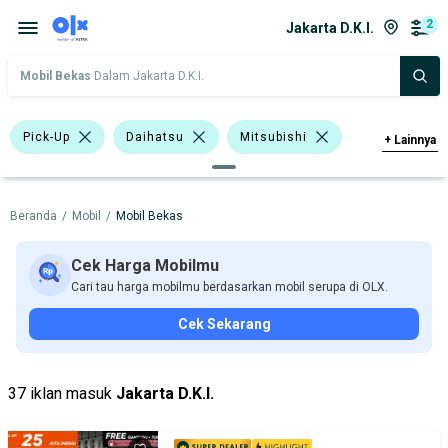
2
Jakarta D.K.I.
Mobil Bekas
Dalam Jakarta D.K.I.
Pick-Up
Daihatsu
Mitsubishi
+
Lainnya
Harga
Merek Dan Model
Tahun
Beranda
/
Mobil
/
Mobil Bekas
Tipe Bodi
Tipe Membership
Cek Harga Mobilmu
Cari tau harga mobilmu berdasarkan mobil serupa di OLX.
Cek Sekarang
37 iklan masuk
Jakarta D.K.I.