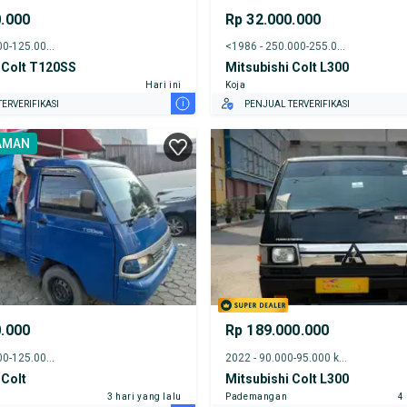
0.000
Rp 32.000.000
2014 - 120.000-125.000 km
<1986 - 250.000-255.000 km
 Colt T120SS
Mitsubishi Colt L300
Hari ini
Koja
i
ERVERIFIKASI
PENJUAL TERVERIFIKASI
AMAN
0.000
Rp 189.000.000
2016 - 120.000-125.000 km
2022 - 90.000-95.000 km
 Colt
Mitsubishi Colt L300
3 hari yang lalu
Pademangan
4