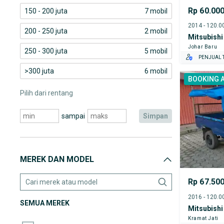
Rp 60.00
150 - 200 juta
7 mobil
200 - 250 juta
2 mobil
Mitsubishi
Johar Baru
250 - 300 juta
5 mobil
PENJUAL T
>300 juta
6 mobil
BOOKING 
Pilih dari rentang
sampai
simpan
MEREK DAN MODEL
Rp 67.50
SEMUA MEREK
Mitsubishi
Kramat Jati