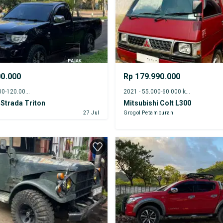
00.000
Rp 179.990.000
2013 - 115.000-120.000 km
2021 - 55.000-60.000 km
 Strada Triton
Mitsubishi Colt L300
27 Jul
Grogol Petamburan