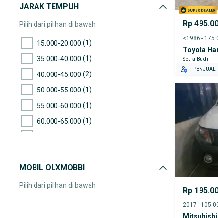
JARAK TEMPUH
Rp 495.0
Pilih dari pilihan di bawah
(1)
15.000-20.000
Toyota Ha
(1)
35.000-40.000
Setia Budi
PENJUAL T
(2)
40.000-45.000
(1)
50.000-55.000
(1)
55.000-60.000
(1)
60.000-65.000
(4)
65.000-70.000
(2)
85.000-90.000
MOBIL OLXMOBBI
(3)
90.000-95.000
(2)
105.000-110.000
Pilih dari pilihan di bawah
Rp 195.0
(2)
115.000-120.000
(3)
120.000-125.000
Mitsubishi