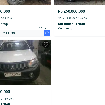
00.000
Rp 250.000.000
<1986 - 175.000-180.000 km
2016 - 135.000-140.000 km
rdtop
Mitsubishi Triton
26 Jul
Cengkareng
i
ERVERIFIKASI
00.000
2017 - 105.000-110.000 km
 Triton