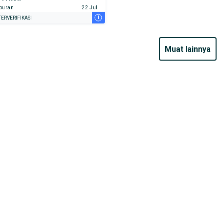
buran
22 Jul
i
ERVERIFIKASI
muat lainnya