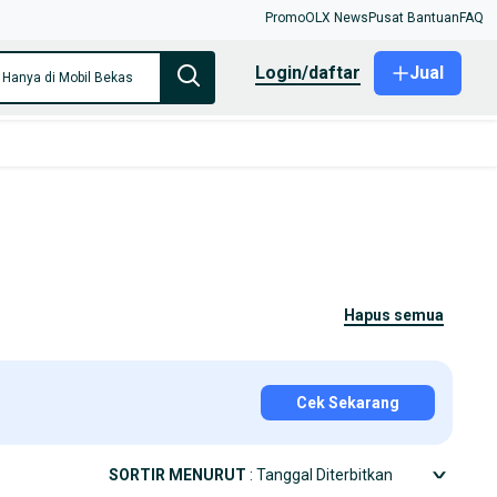
Promo
OLX News
Pusat Bantuan
FAQ
login/daftar
Jual
Hanya di Mobil Bekas
hapus semua
Cek Sekarang
SORTIR MENURUT
: Tanggal Diterbitkan