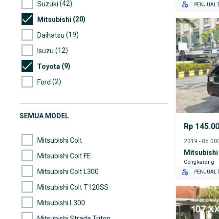
(42)
Suzuki
PENJUAL T
(20)
Mitsubishi
(19)
Daihatsu
(12)
Isuzu
(9)
Toyota
(2)
Ford
(1)
Chevrolet
(1)
Honda
SEMUA MODEL
Rp 145.0
(1)
Mercedes-Benz
Mitsubishi Colt
Mitsubishi
Mitsubishi Colt FE
Cengkareng
Mitsubishi Colt L300
PENJUAL T
Mitsubishi Colt T120SS
Mitsubishi L300
Mitsubishi Strada Triton