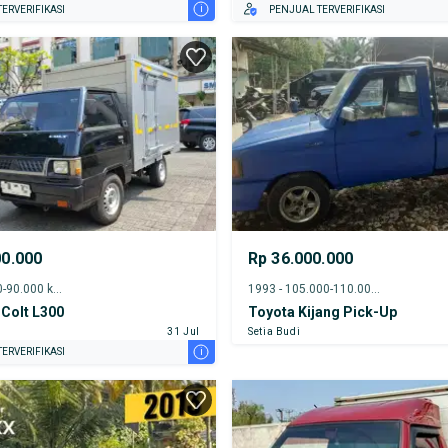
i
ERVERIFIKASI
PENJUAL TERVERIFIKASI
00.000
Rp 36.000.000
2019 - 85.000-90.000 km
1993 - 105.000-110.000 km
 Colt L300
Toyota Kijang Pick-Up
31 Jul
Setia Budi
i
ERVERIFIKASI