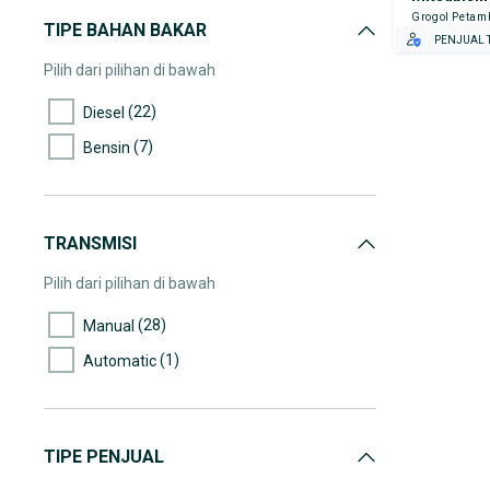
Grogol Petam
(2)
135.000-140.000
TIPE BAHAN BAKAR
PENJUAL T
(2)
175.000-180.000
Pilih dari pilihan di bawah
(2)
250.000-255.000
(22)
Diesel
(7)
Bensin
TRANSMISI
Pilih dari pilihan di bawah
(28)
Manual
(1)
Automatic
TIPE PENJUAL