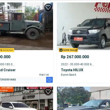
00.000
Rp 267.000.000
<1986 - 175.000-180.000 km
2022 - 35.000-40.000 km
d Cruiser
Toyota HILUX
Hari ini
Duren Sawit
i
ERVERIFIKASI