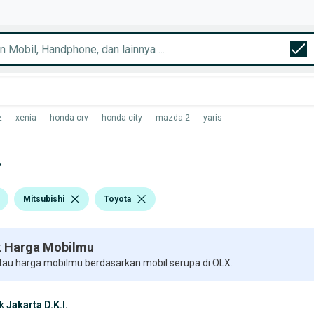
z
-
xenia
-
honda crv
-
honda city
-
mazda 2
-
yaris
.
Mitsubishi
Toyota
 Harga Mobilmu
 tau harga mobilmu berdasarkan mobil serupa di OLX.
k
Jakarta D.K.I.