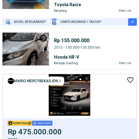
Toyota Raize
Serpong
Hari ini
+3
MOBIL BERGARANSI*
GRATIS ASURANSI 1 TAHUN*
TEST DRIVE DARI RUMAH
GRATIS BIAYA JASA PERAWATAN*
PENJUAL TERVERIFIKASI
Rp 155.000.000
2015 - 130.000-135.000 km
Honda HR-V
Kelapa Gading
Hari ini
MARIO MERCYBEKAS.IDN
Rp 475.000.000