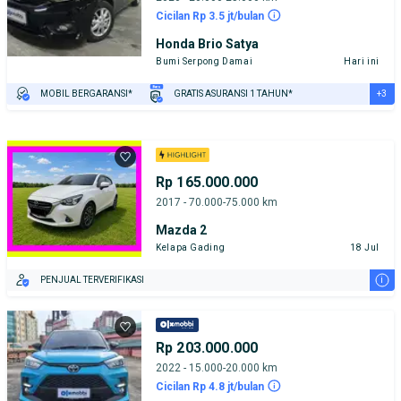
Cicilan Rp 3.5 jt/bulan
Honda Brio Satya
Bumi Serpong Damai
Hari ini
+3
MOBIL BERGARANSI*
GRATIS ASURANSI 1 TAHUN*
TEST DRIVE DARI RUMAH
GRATIS BIAYA JASA PERAWATAN*
PENJUAL TERVERIFIKASI
Rp 165.000.000
2017 - 70.000-75.000 km
Mazda 2
Kelapa Gading
18 Jul
i
PENJUAL TERVERIFIKASI
Rp 203.000.000
2022 - 15.000-20.000 km
Cicilan Rp 4.8 jt/bulan