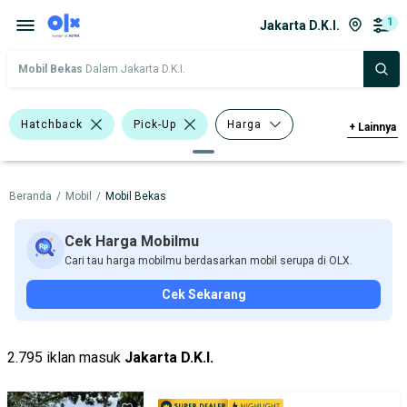
1
Jakarta D.K.I.
Mobil Bekas
Dalam Jakarta D.K.I.
Hatchback
Pick-Up
Harga
+
Lainnya
Merek Dan Model
Tahun
Beranda
/
Mobil
/
Mobil Bekas
Tipe Bodi
Tipe Membership
Cek Harga Mobilmu
Cari tau harga mobilmu berdasarkan mobil serupa di OLX.
Cek Sekarang
2.795 iklan masuk
Jakarta D.K.I.