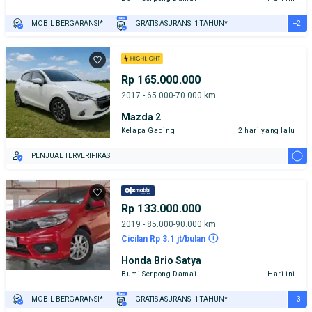
+2
MOBIL BERGARANSI*
GRATIS ASURANSI 1 TAHUN*
TEST DRIVE DARI RUMAH
GRATIS BIAYA JASA PERAWATAN*
Rp 165.000.000
2017 - 65.000-70.000 km
Mazda 2
Kelapa Gading
2 hari yang lalu
i
PENJUAL TERVERIFIKASI
Rp 133.000.000
2019 - 85.000-90.000 km
Cicilan Rp 3.1 jt/bulan
Honda Brio Satya
Bumi Serpong Damai
Hari ini
+3
MOBIL BERGARANSI*
GRATIS ASURANSI 1 TAHUN*